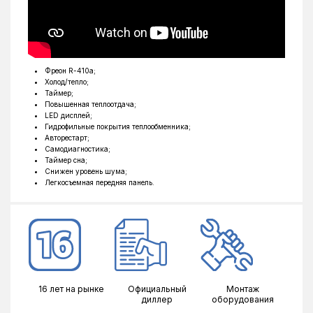
Обогрев до °C
-15°C
Ширина наружного блока, мм
785
Высота наружного блока, мм
555
Глубина наружного блока, мм
300
Фреон R-410a;
Холод/тепло;
Таймер;
Повышенная теплоотдача;
LED дисплей;
Гидрофильные покрытия теплообменника;
Авторестарт;
Самодиагностика;
Таймер сна;
Снижен уровень шума;
Легкосъемная передняя панель.
16 лет на рынке
Официальный
Монтаж
диллер
оборудования