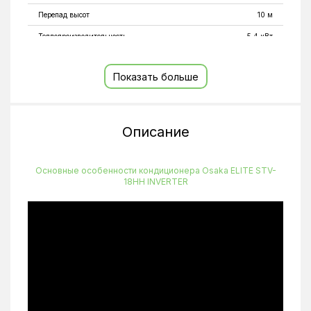
Перепад высот
10 м
Теплопроизводительность
5,4 кВт
Тип внутреннего блока
Настенные
Показать больше
Тип компрессора
Инверторный
Уровень шума внешнего блока
55 дБ(А)
Уровень шума внутреннего блока
30-40 дБ(А)
Описание
Фазность
1
Холодопроизводительность
5,2 кВт
Основные особенности кондиционера Osaka ELITE STV-
18HH INVERTER
Цвет
Белый
Частота
50 Гц
Ширина внутреннего блока, мм
837
Высота внутреннего блока, мм
296
Глубина внутреннего блока, мм
205
Тип фреона
R410A