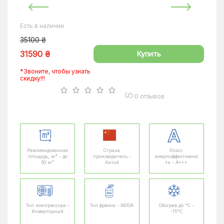
Есть в наличии
35100 ₴
31590 ₴
Купить
*Звоните, чтобы узнать
скидку!!!
0 отзывов
Рекомендованная
Страна
Класс
площадь, м² - до
производитель -
энергоэффективнос
50 м²
Китай
ти - A+++
Тип компрессора -
Тип фреона - R410A
Обогрев до °C -
Инверторный
-15°C