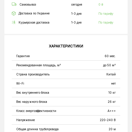
Самовывоз
сегодня
0 ₴
Доставка по Украине
1-3 дня
По тарифу
Курьерская доставка
1-3 дня
По тарифу
ХАРАКТЕРИСТИКИ
Гарантия
60 мес.
Рекомендованная площадь, м²
до 50 м²
Страна производитель
Китай
Wi-Fi
нет
Вес внутреннего блока
10 кг
Вес наружного блока
26 кг
Класс энергоэффективности
A+++
Напряжение
220-240 В
Общая длинна трубопровода
20 м