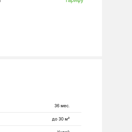
а
тарифу
36 мес.
до 30 м²