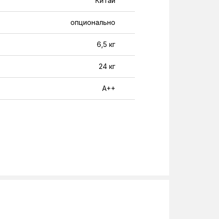
Китай
опционально
6,5 кг
24 кг
A++
220-240 В
25 м
10 м
9,52
6,35