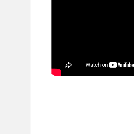
Энергоэффективность (COP)
Энергоэффективность (EER)
Ширина внутреннего блока, мм
Высота внутреннего блока, мм
Глубина внутреннего блока, мм
Тип фреона
Обогрев до °C
Ширина наружного блока, мм
Высота наружного блока, мм
Глубина наружного блока, мм