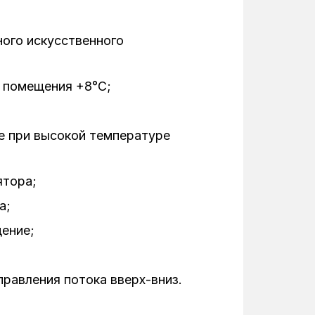
3,73
3,25
ого искусственного
698
 помещения +8°C;
255
190
е при высокой температуре
R32
ятора;
-20°C
а;
710
ение;
498
правления потока вверх-вниз.
235