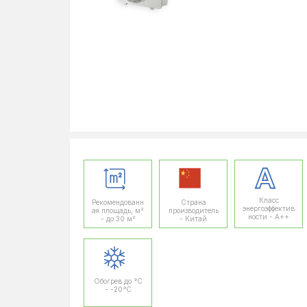
Класс
Рекомендованн
Страна
энергоэффектив
ая площадь, м²
производитель
ности - A++
- до 30 м²
- Китай
Обогрев до °C
- -20°C