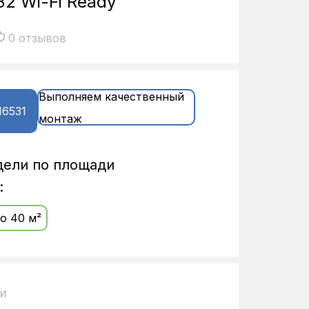
R32 Wi-Fi Ready
0 отзывов
Выполняем качественный
16531
монтаж
дели по площади
:
о 40 м²
ии