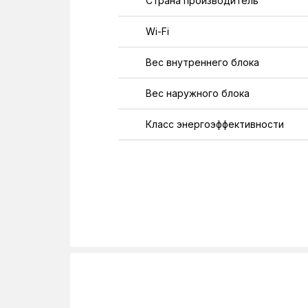
Страна производитель
Wi-Fi
Вес внутреннего блока
Вес наружного блока
Класс энергоэффективности
Напряжение
Общая длинна трубопровода
Перепад высот
Подсоединение труб для газа
Подсоединение труб для жидко