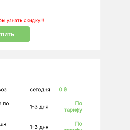
бы узнать скидку!!!
упить
воз
сегодня
0 ₴
а по
По
1-3 дня
тарифу
кая
По
1-3 дня