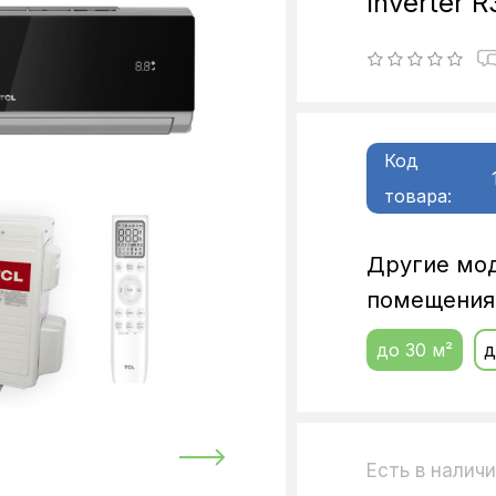
Inverter 
Код
товара:
Другие мо
помещения
до 30 м²
д
Есть в налич