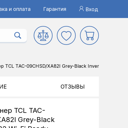
ка и оплата
Гарантия
Вход
 TCL TAC-09CHSD/XA82I Grey-Black Inverter R32 Wi-Fi
ИЕ
ОТЗЫВЫ
нер TCL TAC-
A82I Grey-Black