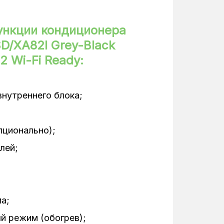
0,80/0,69 кВт
2,6 кВт
ункции кондиционера
D/XA82I Grey-Black
Настенные
32 Wi-Fi Ready:
Инверторный
50 дБ(А)
внутреннего блока;
22-40 дБ(А)
пционально);
1
лей;
2,6 кВт
Черный
а;
50 Гц
й режим (обогрев);