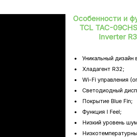
дение/нагрев)
Особенности и ф
TCL TAC-09CHS
Inverter R
Уникальный дизайн 
Хладагент R32;
а
Wi-Fi управления (о
Светодиодный дисп
Покрытие Blue Fin;
Функция I Feel;
Низкий уровень шум
Низкотемпературны