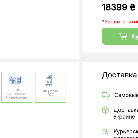
18399 ₴
*Звоните, что
К
Доставка
Тип
Тип фреона -
компрессора -
Самовы
R32
Инверторный
Доставк
Украине
Курьерс