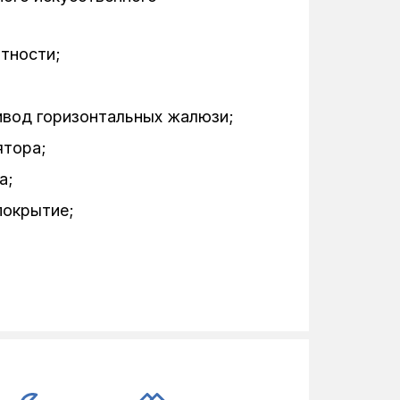
50 Гц
тности;
810
270
ивод горизонтальных жалюзи;
195
ятора;
R32
а;
покрытие;
-20°C
715
500
250