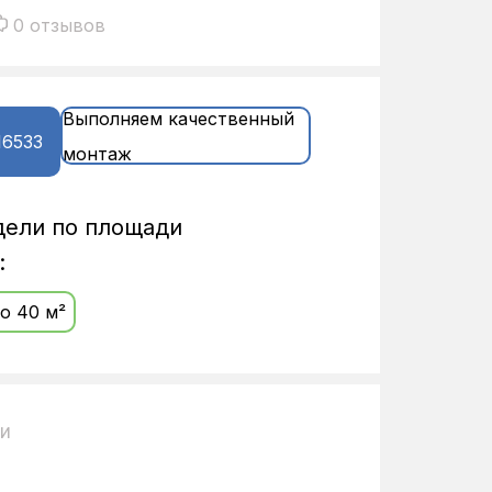
0 отзывов
Выполняем качественный
16533
монтаж
дели по площади
:
о 40 м²
ии