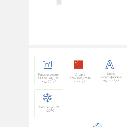
Класс
Рекомендованн
Страна
энергоэффектив
ая площадь, м²
производитель
ности - A++
- до 30 м²
- Китай
Обогрев до °C
- -20°C