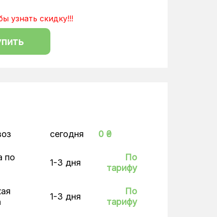
бы узнать скидку!!!
упить
воз
сегодня
0 ₴
а по
По
1-3 дня
тарифу
кая
По
1-3 дня
а
тарифу