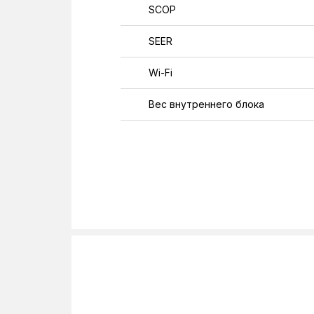
SCOP
SEER
Wi-Fi
Вес внутреннего блока
Вес наружного блока
Класс энергоэффективности
Напряжение
Общая длинна трубопровода
Перепад высот
Подсоединение труб для газа