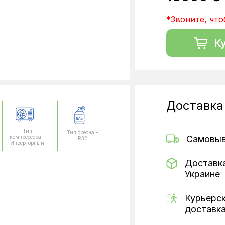
*Звоните, что
К
Доставка
Тип
Тип фреона -
компрессора -
Самовы
R32
Инверторный
Доставк
Украине
Курьерс
доставк