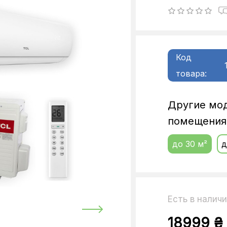
Код
товара:
Другие мо
помещения
до 30 м²
д
Есть в налич
18999 ₴