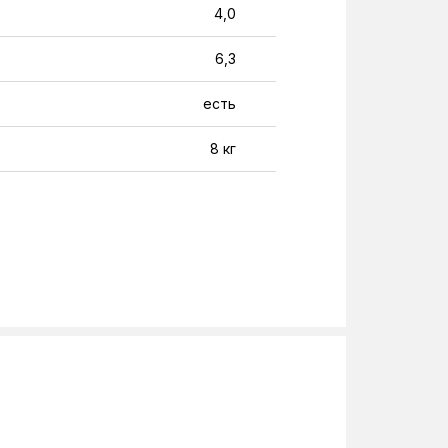
4,0
6,3
есть
8 кг
24 кг
A++
220-240 В
25 м
10 м
9,52