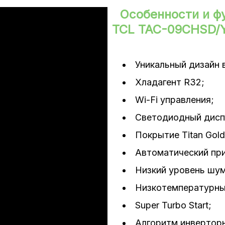
сти
Особенности и ф
TCL TAC-09CHSD/YA1
дение/нагрев)
Уникальный дизайн 
Хладагент R32;
Wi-Fi управления;
Светодиодный дисп
Покрытие Titan Gold
а
Автоматический пр
Низкий уровень шум
Низкотемпературны
Super Turbo Start;
Алгоритм инверторн