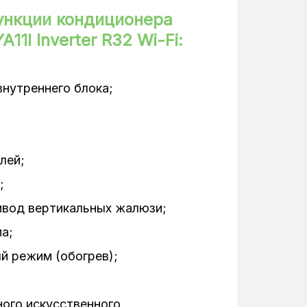
6,35
ункции кондиционера
1I Inverter R32 Wi-Fi:
0,78/0,73 кВт
2,7 кВт
внутреннего блока;
Настенные
Инверторный
лей;
55 дБ(А)
;
22-40 дБ(А)
ивод вертикальных жалюзи;
1
а;
й режим (обогрев);
2,6 кВт
Белый
ого искусственного