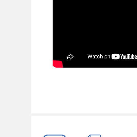
Частота
Ширина внутреннего блока, мм
Высота внутреннего блока, мм
Глубина внутреннего блока, мм
Тип фреона
Обогрев до °C
Ширина наружного блока, мм
Высота наружного блока, мм
Глубина наружного блока, мм