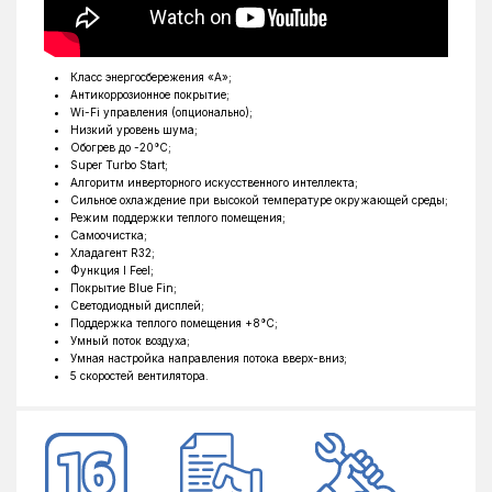
Ширина внутреннего блока, мм
1005
Высота внутреннего блока, мм
315
Глубина внутреннего блока, мм
220
Класс энергосбережения «А»;
Антикоррозионное покрытие;
Тип фреона
R32
Wi-Fi управления (опционально);
Низкий уровень шума;
Обогрев до °C
-20°C
Обогрев до -20°С;
Super Turbo Start;
Ширина наружного блока, мм
920
Алгоритм инверторного искусственного интеллекта;
Сильное охлаждение при высокой температуре окружающей среды;
Высота наружного блока, мм
699
Режим поддержки теплого помещения;
Самоочистка;
Глубина наружного блока, мм
380
Хладагент R32;
Функция I Feel;
Покрытие Blue Fin;
Светодиодный дисплей;
Поддержка теплого помещения +8°C;
Умный поток воздуха;
Умная настройка направления потока вверх-вниз;
5 скоростей вентилятора.