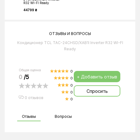
R32 WI-FI Ready
44799 ₴
ОТЗЫВЫ И ВОПРОСЫ
Кондиционер TCL TAC-24CHSD/XAB1I Inverter R32 WI-FI
Ready
Общая оценка
0
0
/5
+ Добавить отзыв
0
0
Спросить
0
0 отзывов
0
Отзывы
Вопросы