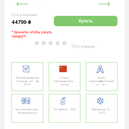
Есть в наличии
Купить
44799 ₴
*Звоните, чтобы узнать
скидку!!!
0 отзывов
Рекомендованная
Страна
Класс
площадь, м² - до
производитель -
энергоэффективнос
70 м²
Китай
ти - A++
Тип компрессора -
Тип фреона - R32
Обогрев до °C -
Инверторный
-20°C