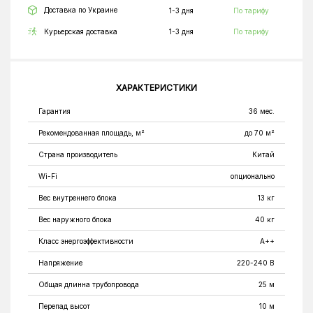
Доставка по Украине
1-3 дня
По тарифу
Курьерская доставка
1-3 дня
По тарифу
ХАРАКТЕРИСТИКИ
Гарантия
36 мес.
Рекомендованная площадь, м²
до 70 м²
Страна производитель
Китай
Wi-Fi
опционально
Вес внутреннего блока
13 кг
Вес наружного блока
40 кг
Класс энергоэффективности
A++
Напряжение
220-240 В
Общая длинна трубопровода
25 м
Перепад высот
10 м