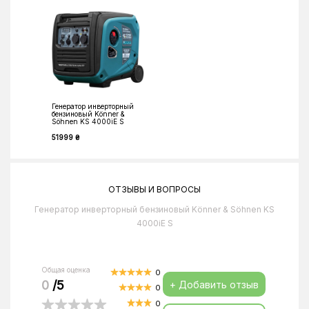
Генератор инверторный
бензиновый Könner &
Söhnen KS 4000iE S
51999 ₴
ОТЗЫВЫ И ВОПРОСЫ
Генератор инверторный бензиновый Könner & Söhnen KS
4000iE S
Общая оценка
0
0
/5
+ Добавить отзыв
0
0