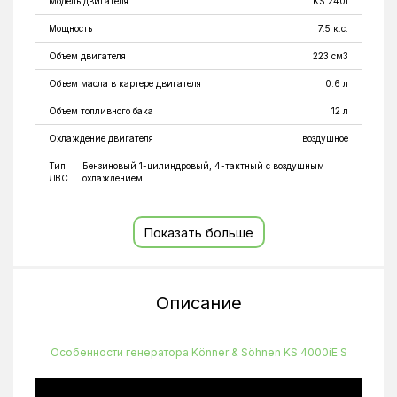
Модель двигателя
KS 240i
Мощность
7.5 к.с.
Объем двигателя
223 см3
Объем масла в картере двигателя
0.6 л
Объем топливного бака
12 л
Охлаждение двигателя
воздушное
Тип
Бензиновый 1-цилиндровый, 4-тактный с воздушным
ДВС
охлаждением
Тип запуска
электростартер; ручной стартер
Показать больше
Выходное напряжение
230 В
Количество фаз
1 фаза
Максимальная мощность
4 кВт
Описание
Номинальная мощность
3.5 кВт
Номинальная сила тока
17.4 А
Особенности генератора Könner & Söhnen KS 4000iE S
Розетки
2 х 16A