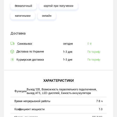
безналичный
картой при получении
наличными
онлайн
Доставка
Самовывоз
сегодня
0 ₴
Доставка по Украине
1-3 дня
По тарифу
Курьерская доставка
1-3 дня
По тарифу
ХАРАКТЕРИСТИКИ
Выход 12В, Возможность параллельного подключения,
Функции
выход ATS, LED-дисплей, Емкость аккумулятора
Время непрерывной работы
7.8 ч
Коэффициент мощности
1.0