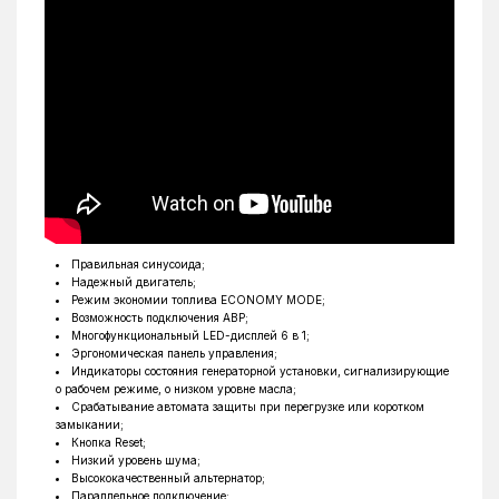
Топливо
бензин
Устройство
генератор
Частота тока
50 Гц
Тип альтернатора
инверторный
Вес
40 кг
Габариты
620 х 440 х 510 мм
Класс защиты
IP 23M
Ключ свечной - 1 шт, Упаковка, Инструкция,
Комплектация
Генератор, Отвертка, Чехол для аксессуаров
Правильная синусоида;
Надежный двигатель;
Уровень шума
66 дБ
Режим экономии топлива ECONOMY MODE;
Возможность подключения АВР;
Страна производитель
Китай
Многофункциональный LED-дисплей 6 в 1;
Эргономическая панель управления;
Индикаторы состояния генераторной установки, сигнализирующие
о рабочем режиме, о низком уровне масла;
Срабатывание автомата защиты при перегрузке или коротком
замыкании;
Кнопка Reset;
Низкий уровень шума;
Высококачественный альтернатор;
Параллельное подключение;