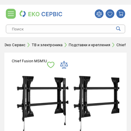
Эко Сервис
ТВ и электроника
Подставки и крепления
Chief F
Chief Fusion MSM1U