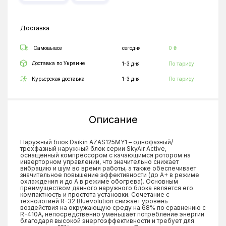
Доставка
Самовывоз
сегодня
0 ₴
Доставка по Украине
1-3 дня
По тарифу
Курьерская доставка
1-3 дня
По тарифу
Описание
Наружный блок Daikin AZAS125MY1 – однофазный/
трехфазный наружный блок серии SkyAir Active,
оснащенный компрессором с качающимся ротором на
инверторном управлении, что значительно снижает
вибрацию и шум во время работы, а также обеспечивает
значительное повышение эффективности (до A+ в режиме
охлаждения и до A в режиме обогрева). Основным
преимуществом данного наружного блока является его
компактность и простота установки. Сочетание с
технологией R-32 Bluevolution снижает уровень
воздействия на окружающую среду на 68% по сравнению с
R-410A, непосредственно уменьшает потребление энергии
благодаря высокой энергоэффективности и требует для