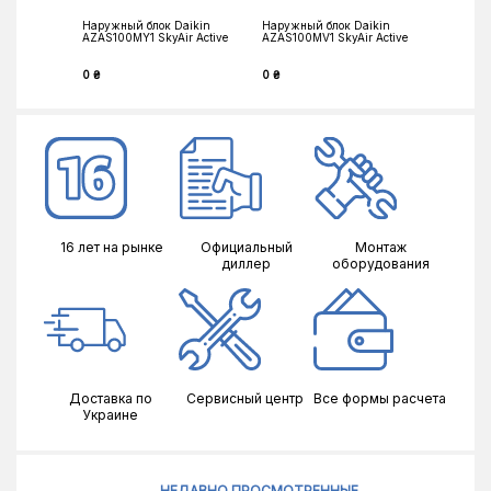
Наружный блок Daikin
Наружный блок Daikin
Наружны
AZAS100MY1 SkyAir Active
AZAS100MV1 SkyAir Active
AZAS125M
0 ₴
0 ₴
0 ₴
16 лет на рынке
Официальный
Монтаж
диллер
оборудования
Доставка по
Сервисный центр
Все формы расчета
Украине
НЕДАВНО ПРОСМОТРЕННЫЕ