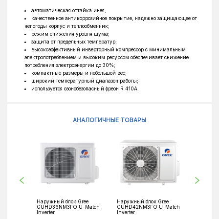
автоматическая оттайка инея;
качественное антикоррозийное покрытие, надежно защищающее от
непогоды корпус и теплообменник;
режим снижения уровня шума;
защита от предельных температур;
высокоэффективный инверторный компрессор с минимальным
электропотреблением и высоким ресурсом обеспечивает снижение
потребления электроэнергии до 30%;
компактные размеры и небольшой вес;
широкий температурный диапазон работы;
используется озонобезопасный фреон R 410A.
АНАЛОГИЧНЫЕ ТОВАРЫ
Наружный блок Gree
Наружный блок Gree
Наружны
GUHD36NM3FO U-Match
GUHD42NM3FO U-Match
GUHD48
Inverter
Inverter
Inverter