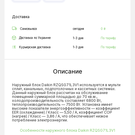
Доставка
Самовывоз
сегодня
0 ₴
Доставка по Украине
1-3 дня
По тарифу
Курьерская доставка
1-3 дня
По тарифу
Описание
Наружный блок Daikin RZQSG71L3V1 используется в мульти
сплит, канальных, подпотолочных и кассетных системах.
Данный наружный блок рассчитан на обслуживание
помещений суммарной площадью до 70 кв.м.,
холодопроизводительность составляет 6800 Вт,
теплопроизводительность — 7500 Вт. Установка имеет
высокие показатели энергоэффективности — коэффициент
EER (охлаждение) / Класс — 5,50 / А, коэффициент COP
(нагрев) / Класс — 3,86 / А, что обеспечивает низкое
потребление электроэнергии.
Особенности наружного блока Daikin RZQSG71L3V1