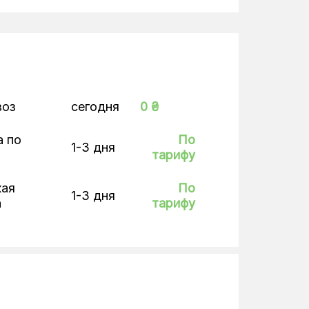
воз
сегодня
0 ₴
а по
По
1-3 дня
тарифу
кая
По
1-3 дня
а
тарифу