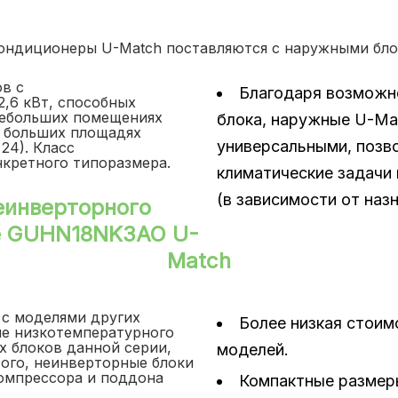
ондиционеры U-Match поставляются с наружными бло
в с
Благодаря возможн
,6 кВт, способных
небольших помещениях
блока, наружные U-Ma
на больших площадях
универсальными, поз
 24). Класс
нкретного типоразмера.
климатические задачи 
(в зависимости от наз
еинверторного
e GUHN18NK3AO U-
Match
 с моделями других
Более низкая стоим
ие низкотемпературного
х блоков данной серии,
моделей.
того, неинверторные блоки
омпрессора и поддона
Компактные размер