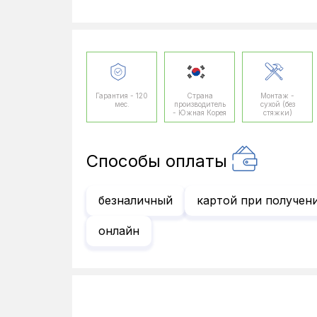
Гарантия - 120
Страна
Монтаж -
мес.
производитель
сухой (без
- Южная Корея
стяжки)
Способы оплаты
безналичный
картой при получен
онлайн