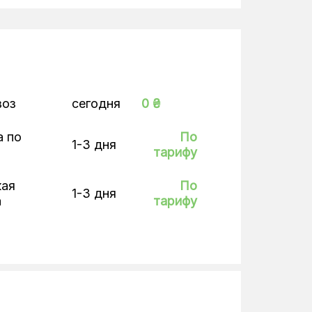
воз
сегодня
0 ₴
а по
По
1-3 дня
тарифу
кая
По
1-3 дня
а
тарифу