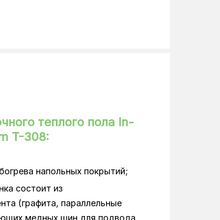
50 Гц
0,8 м
чного теплого пола In-
m T-308:
богрева напольных покрытий;
нка состоит из
нта (графита, параллельные
ающих медных шин для подвода