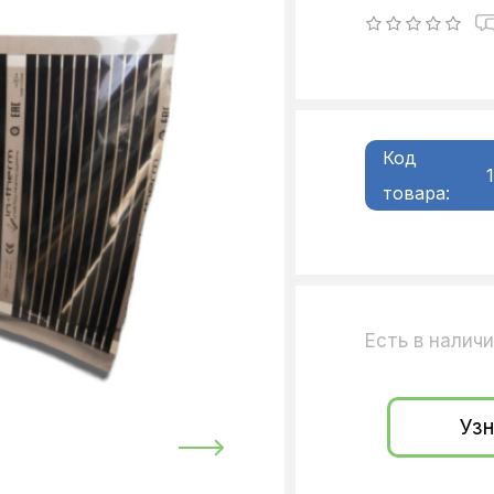
Код
товара:
Есть в налич
Узн