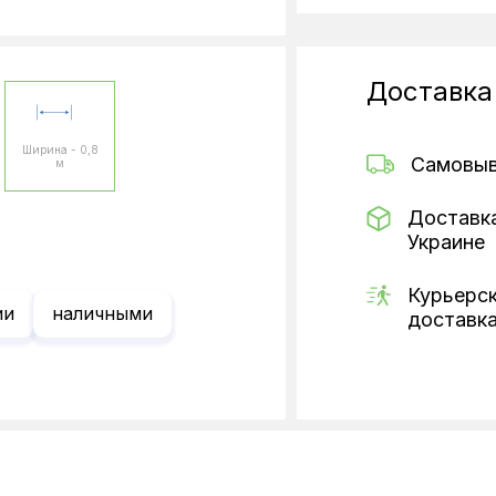
Доставка
Ширина - 0,8
Самовы
м
Доставк
Украине
Курьерс
ии
наличными
доставк