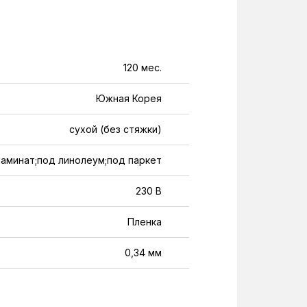
120 мес.
Южная Корея
сухой (без стяжки)
ламинат;под линолеум;под паркет
230 В
Пленка
0,34 мм
150 Вт/м²