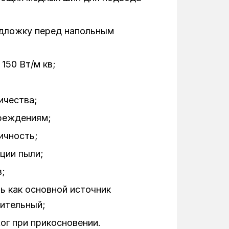
одложку перед напольным
150 Вт/м кв;
ичества;
вреждениям;
ичность;
ции пыли;
в;
 как основной источник
нительный;
ог при прикосновении.