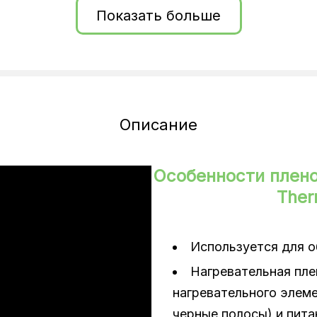
Показать больше
Описание
Особенности плено
Ther
Используется для о
Нагревательная пле
нагревательного элеме
черные полосы) и пит