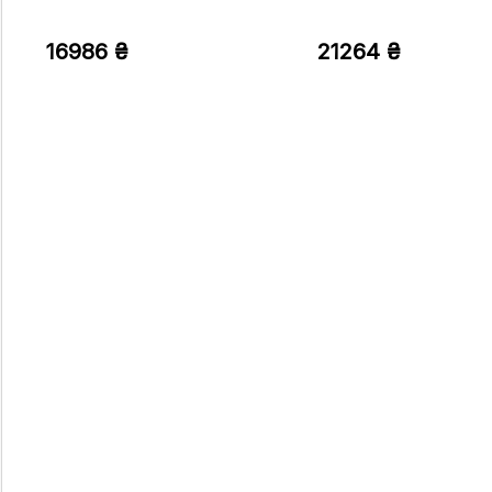
16986 ₴
21264 ₴