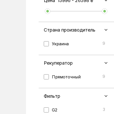
Цена
15996
-
26598
₴
Страна производитель
9
Украина
Рекуператор
9
Прямоточный
Фильтр
3
G2