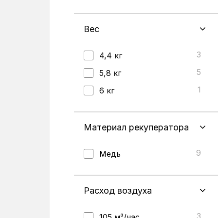
Вес
3
4,4 кг
5
5,8 кг
1
6 кг
Материал рекуператора
9
Медь
Расход воздуха
3
105 м³/час