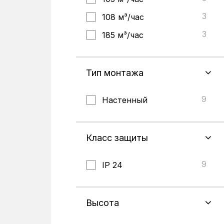
3
108 м³/час
3
185 м³/час
Тип монтажа
9
Настенный
Класс защиты
9
IP 24
Высота