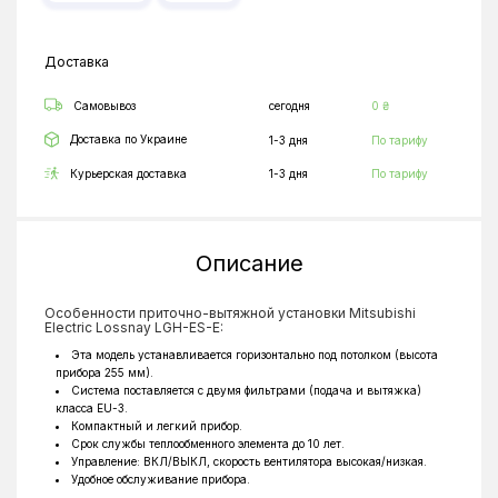
Доставка
Самовывоз
сегодня
0 ₴
Доставка по Украине
1-3 дня
По тарифу
Курьерская доставка
1-3 дня
По тарифу
Описание
Особенности приточно-вытяжной установки Mitsubishi
Electric Lossnay LGH-ES-E:
Эта модель устанавливается горизонтально под потолком (высота
прибора 255 мм).
Система поставляется с двумя фильтрами (подача и вытяжка)
класса EU-3.
Компактный и легкий прибор.
Срок службы теплообменного элемента до 10 лет.
Управление: ВКЛ/ВЫКЛ, скорость вентилятора высокая/низкая.
Удобное обслуживание прибора.