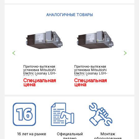
АНАЛОГИЧНЫЕ ТОВАРЫ
Приточно-вытяжная
Приточно-вытяжная
Приточн
установка Mitsubishi
установка Mitsubishi
установк
Electric Lossnay LGH-
Electric Lossnay LGH-
Electric 
50RVX-E
35RVX-E
220CZG
Специальная
Специальная
0 ₴
цена
цена
16 лет на рынке
Официальный
Монтаж
диллер
оборудования