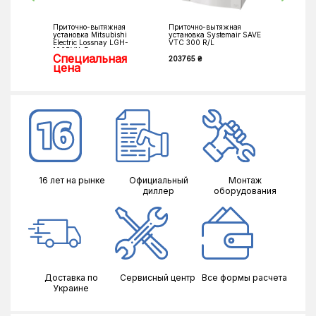
Приточно-вытяжная
Приточно-вытяжная
Приточн
установка Mitsubishi
установка Systemair SAVE
установ
Electric Lossnay LGH-
VTC 300 R/L
KB
100RVX-E
Специальная
Спец
203765 ₴
цена
цена
16 лет на рынке
Официальный
Монтаж
диллер
оборудования
Доставка по
Сервисный центр
Все формы расчета
Украине