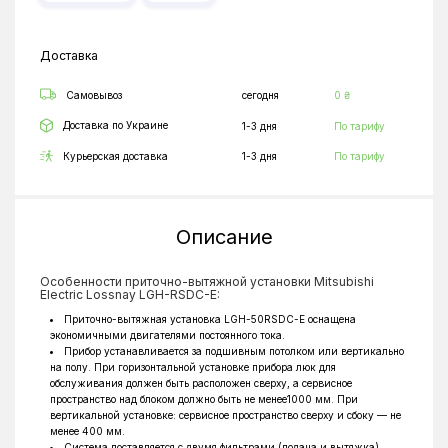
Доставка
Самовывоз
сегодня
0 ₴
Доставка по Украине
1-3 дня
По тарифу
Курьерская доставка
1-3 дня
По тарифу
Описание
Особенности приточно-вытяжной установки Mitsubishi
Electric Lossnay LGH-RSDC-E:
Приточно-вытяжная установка LGH-50RSDC-E оснащена
экономичными двигателями постоянного тока.
Прибор устанавливается за подшивным потолком или вертикально
на полу. При горизонтальной установке прибора люк для
обслуживания должен быть расположен сверху, а сервисное
пространство над блоком должно быть не менее1000 мм. При
вертикальной установке: сервисное пространство сверху и сбоку — не
менее 400 мм.
Система поставляется с двумя фильтрами (подача и вытяжка)