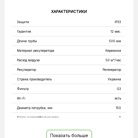
ХАРАКТЕРИСТИКИ
Защита
IP33
Гарантия
12 мес.
Длина трубы
500 мм
Материал рекуператора
Керамика
Расход воздуха
50 м³/час
Рекуператор
Регенератор
Страна производитель
Украина
Фильтр
G3
Wi-Fi
есть
Диаметр патрубка, мм
150
Класс энергоэффективности
A
Размер наружной крышки, мм
210х204
Показать больше
Тип монтажа
Настенный