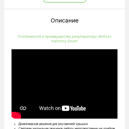
Уровень шума
30 дБ(А)
Глубина
500 мм
Описание
Высота
150 мм
Ширина
150 мм
Особенности и преимущества рекуператора Ventoxx
Harmony Smart:
Дизайнерское решение для внутренней крышки.
Световая индикация режимов работы непосредственно на приборе.