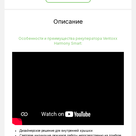
Уровень шума
30 дБ(А)
Глубина
750 мм
Описание
Высота
150 мм
Ширина
150 мм
Особенности и преимущества рекуператора Ventoxx
Harmony Smart:
Дизайнерское решение для внутренней крышки.
Световая индикация режимов работы непосредственно на приборе.