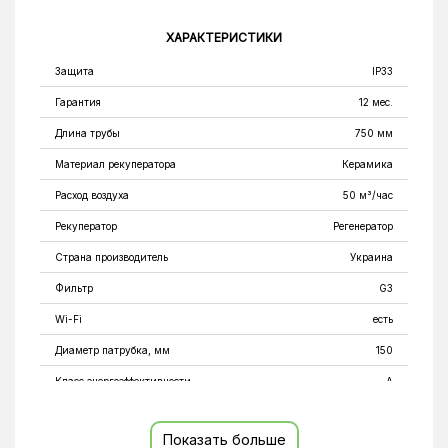
ХАРАКТЕРИСТИКИ
Защита
IP33
Гарантия
12 мес.
Длина трубы
750 мм
Материал рекуператора
Керамика
Расход воздуха
50 м³/час
Рекуператор
Регенератор
Страна производитель
Украина
Фильтр
G3
Wi-Fi
есть
Диаметр патрубка, мм
150
Класс энергоэффективности
A
Размер наружной крышки, мм
210х204
Показать больше
Тип монтажа
Настенный