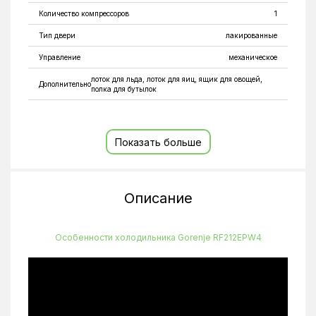
Количество компрессоров
1
Тип двери
лакированные
Управление
механическое
лоток для льда, лоток для яиц, ящик для овощей,
Дополнительно
полка для бутылок
К-во полок в холодильной камере
3
Количество полок на дверце
2
Показать больше
Мощность замораживания
2
Высота
117 см
Описание
Глубина
48.7 см
Ширина
47.5 см
Особенности холодильника Gorenje RF212EPW4
Вес
28 кг
Присоединительная мощность
100 Вт
Сохранение температуры при отключении электроэнергии
9 ч
Уровень шума
36 дБ