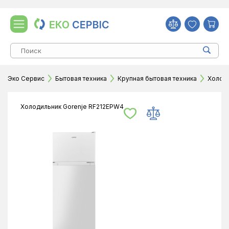
Эко Сервис
Бытовая техника
Крупная бытовая техника
Холод
Холодильник Gorenje RF212EPW4