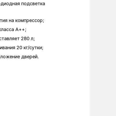
одиодная подсветка
тия на компрессор;
класса А++;
тавляет 280 л;
ания 20 кг/сутки;
оложение дверей.