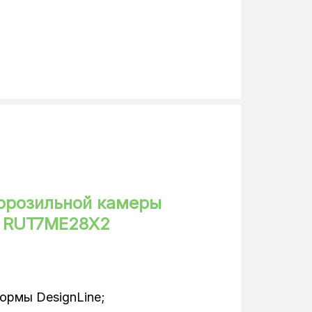
65
59.5
2.5
183
серый
орозильной камеры
ux RUT7ME28X2
ормы DesignLine;