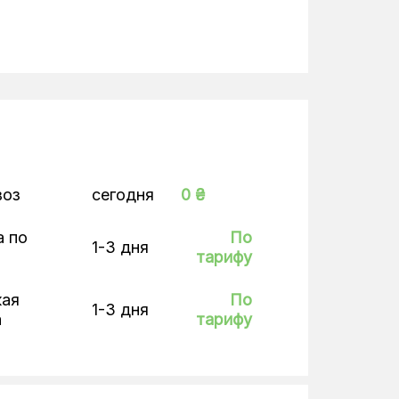
воз
сегодня
0 ₴
а по
По
1-3 дня
тарифу
кая
По
1-3 дня
а
тарифу