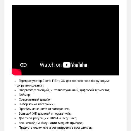
Терморегулятор Eberle FITnp 3U для теплого пола без функции
программирования;
Энергосберегающий, интеллектуальный, цифровой термостат;
Таймер;
Современный дизайн;
Выбор языка настройки;
Программа защита от замерзания;
Большой ЖК дисплей с подсветкой;
Два типа регуляции: ШИМ и Вкл/Выкл;
Все необходимые функции в одном приборе;
Предустановленные и регулируемые программы;