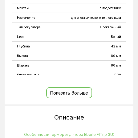
Монтаж
в подрозетник
Назначение
для электрического теплого пола
Тип регулятора
Электронный
Цвет
Белый
Глубина
42 мм
Высота
80 мм
Ширина
80 мм
Класс защиты
IP 30
Показать больше
Описание
Особенности терморегулятора Eberle FITnp 3U: