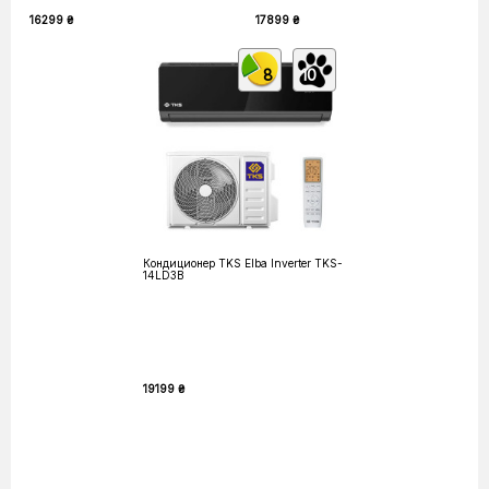
16299 ₴
17899 ₴
8
10
Кондиционер TKS Elba Inverter TKS-
14LD3B
19199 ₴