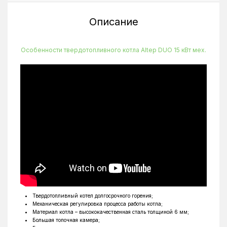
Тип камеры сгорания
Закрытая
Описание
Тип котла
Твердотопливный
Управление
Механическое
Особенности твердотопливного котла Altep DUO 15 кВт мех.
Ширина камеры горения
285 мм
Глубина
1015 мм
Объём
79 л
Высота
1340 мм
Ширина
735 мм
Максимальная температура нагрева
85 °C
Твердотопливный котел долгосрочного горения;
Механическая регулировка процесса работы котла;
Материал котла – высококачественная сталь толщиной 6 мм;
Большая топочная камера;