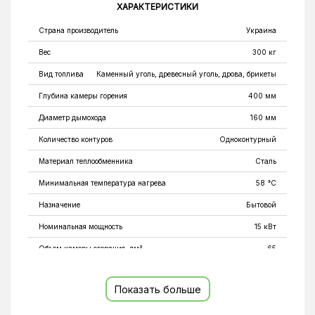
ХАРАКТЕРИСТИКИ
Страна производитель
Украина
Вес
300 кг
Вид топлива
Каменный уголь, древесный уголь, дрова, брикеты
Глубина камеры горения
400 мм
Диаметр дымохода
160 мм
Количество контуров
Одноконтурный
Материал теплообменника
Сталь
Минимальная температура нагрева
58 °C
Назначение
Бытовой
Номинальная мощность
15 кВт
Объем камеры сгорания, дм³
65
Площадь обогрева
150 м²
Показать больше
Площадь теплообменника
1,9 м²
Подключение к электросети
Энергонезависимый