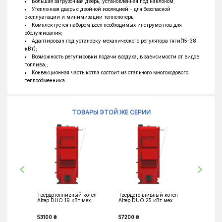
Большая загрузочная дверь, установленная под наклоном;
Утепленная дверь с двойной изоляцией – для безопасной
эксплуатации и минимизации теплопотерь;
Комплектуется набором всех необходимых инструментов для
обслуживания;
Адаптирован под установку механического регулятора тяги(15-38
кВт);
Возможность регулировки подачи воздуха, в зависимости от видов
топлива;;
Конвекционная часть котла состоит из стального многоходового
теплообменника.
ТОВАРЫ ЭТОЙ ЖЕ СЕРИИ
Твердотопливный котел
Твердотопливный котел
Твердот
Altep DUO 19 кВт мех.
Altep DUO 25 кВт мех.
Altep DU
53100 ₴
57200 ₴
62300 ₴