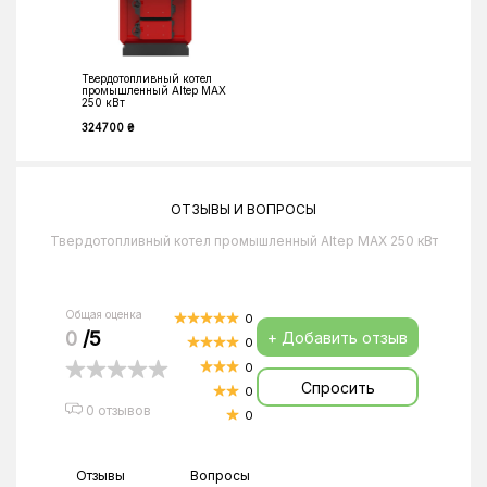
Твердотопливный котел
промышленный Altep MAX
250 кВт
324700 ₴
ОТЗЫВЫ И ВОПРОСЫ
Твердотопливный котел промышленный Altep MAX 250 кВт
Общая оценка
0
0
/5
+ Добавить отзыв
0
0
Спросить
0
0 отзывов
0
Отзывы
Вопросы