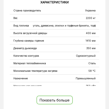
ХАРАКТЕРИСТИКИ
Страна производитель
Украина
Вес
2200 кг
Вид топлива
уголь, древесина, опилки и торфяные брикеты, торф
Высота загрузочной дверцы
400 мм
Глубина камеры горения
1410 мм
Диаметр дымохода
350 мм
Количество контуров
Одноконтурный
Материал теплообменника
Сталь
Минимальная температура нагрева
58 °C
Назначение
Промышленный
Номинальная мощность
250 кВт
Объем камеры сгорания, дм³
500
Показать больше
Площадь обогрева
2500 м²
Площадь теплообменника
21,8 м²