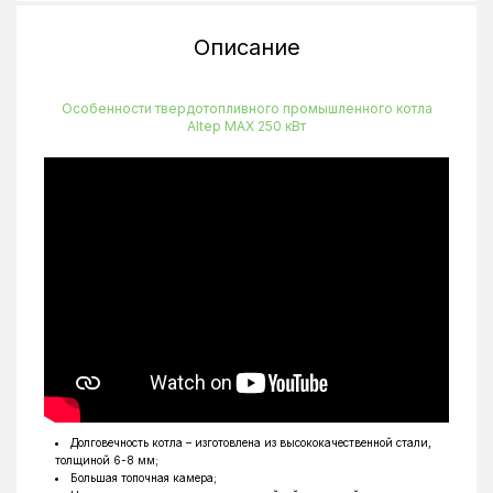
Подключение к электросети
Энергонезависимый
Описание
Тип камеры сгорания
Закрытая
Тип котла
Твердотопливный
Особенности твердотопливного промышленного котла
Altep MAX 250 кВт
Управление
Электронное
Ширина загрузочной дверцы
500 мм
Глубина
2670 мм
Объём
1160 л
Высота
2020 мм
Ширина
1230 мм
Максимальная температура нагрева
85 °C
Долговечность котла – изготовлена ​​из высококачественной стали,
толщиной 6-8 мм;
Большая топочная камера;