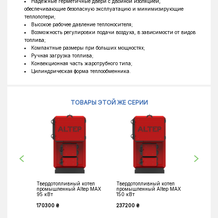
Надежные герметичные двери с двойной изоляцией,
обеспечивающие безопасную эксплуатацию и минимизирующие
теплопотери;
Высокое рабочее давление теплоносителя;
Возможность регулировки подачи воздуха, в зависимости от видов
топлива;
Компактные размеры при больших мощностях;
Ручная загрузка топлива;
Конвекционная часть жаротрубного типа;
Цилиндрическая форма теплообменника.
ТОВАРЫ ЭТОЙ ЖЕ СЕРИИ
Твердотопливный котел
Твердотопливный котел
Твердот
промышленный Altep MAX
промышленный Altep MAX
промышл
95 кВт
150 кВт
200 кВт
170300 ₴
237200 ₴
251400 