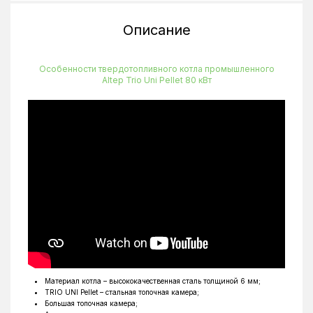
Тип котла
Твердотопливный
Описание
Управление
Электронное
Глубина
1950 мм
Особенности твердотопливного котла промышленного
Altep Trio Uni Pellet 80 кВт
Объём
265 л
Высота
1470 мм
Ширина
1550 мм
Максимальная температура нагрева
85 °C
Материал котла – высококачественная сталь толщиной 6 мм;
TRIO UNI Pellet – стальная топочная камера;
Большая топочная камера;