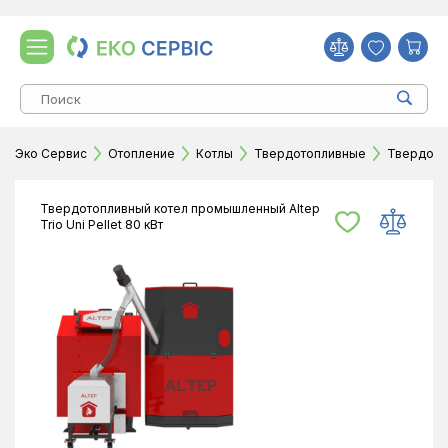
Эко Сервис
Отопление
Котлы
Твердотопливные
Твердотоп
Твердотопливный котел промышленный Altep
Trio Uni Pellet 80 кВт