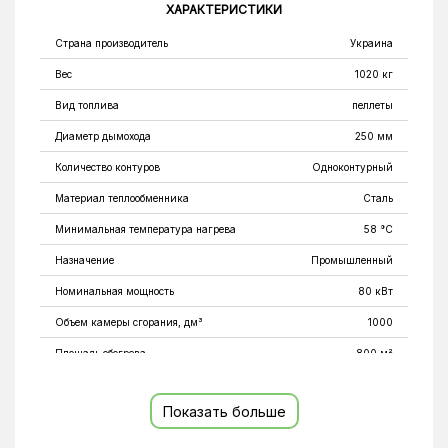
ХАРАКТЕРИСТИКИ
Страна производитель
Украина
Вес
1020 кг
Вид топлива
пеллеты
Диаметр дымохода
250 мм
Количество контуров
Одноконтурный
Материал теплообменника
Сталь
Минимальная температура нагрева
58 °C
Назначение
Промышленный
Номинальная мощность
80 кВт
Объем камеры сгорания, дм³
1000
Площадь обогрева
800 м²
Площадь теплообменника
8,0 м²
Показать больше
Подключение к электросети
Энергонезависимый
Тип камеры сгорания
Закрытая