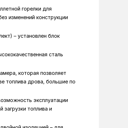
Электронное
еллетной горелки для
без изменений конструкции
2030 мм
325 л
лект) – установлен блок
1560 мм
ысококачественная сталь
940 мм
85 °C
амера, которая позволяет
ве топлива дрова, большие по
возможность эксплуатации
й загрузки топлива и
 двойной изоляцией – для