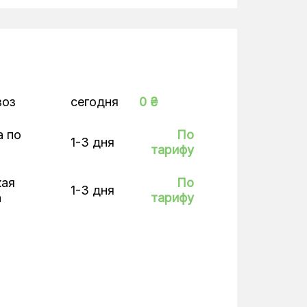
воз
сегодня
0 ₴
а по
По
1-3 дня
тарифу
кая
По
1-3 дня
а
тарифу