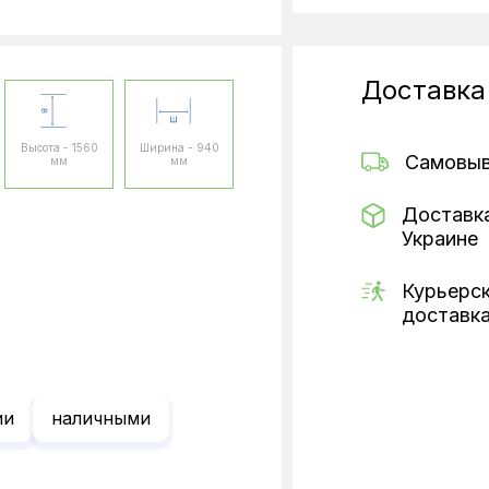
Доставка
Высота - 1560
Ширина - 940
Самовы
мм
мм
Доставк
Украине
Курьерс
доставк
ии
наличными