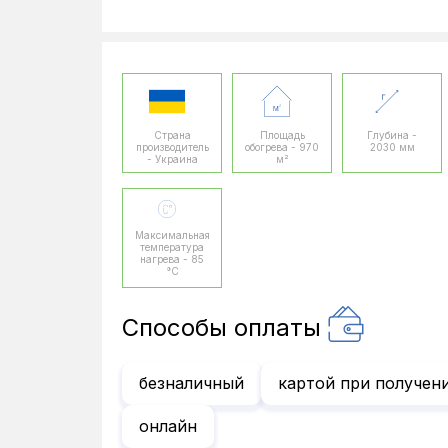
Страна
Площадь
Глубина -
производитель
обогрева - 970
2030 мм
- Украина
м²
Максимальная
температура
нагрева - 85
°C
Способы оплаты
безналичный
картой при получен
онлайн