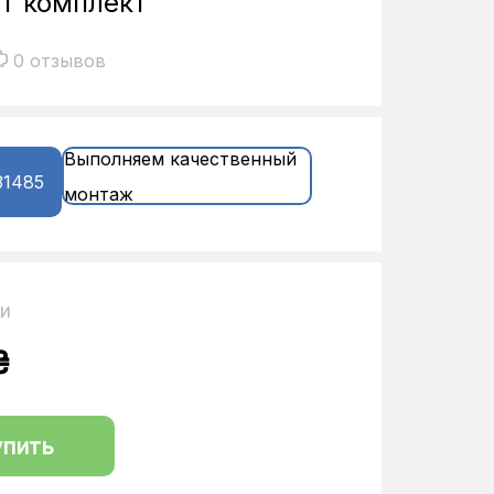
Вт комплект
0 отзывов
Выполняем качественный
31485
монтаж
ии
₴
упить