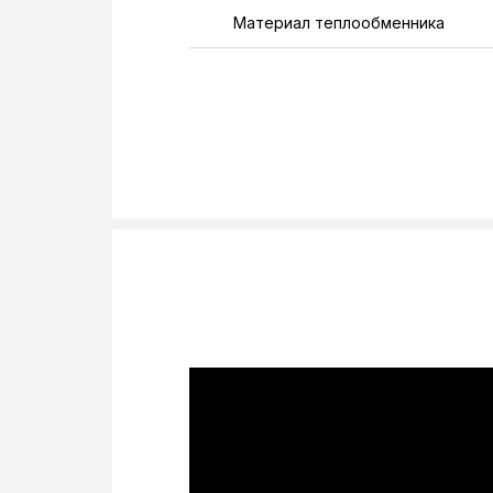
Материал теплообменника
Минимальная температура нагре
Назначение
Номинальная мощность
Объем камеры сгорания, дм³
Площадь обогрева
Площадь теплообменника
Подключение к электросети
Тип камеры сгорания
Тип котла