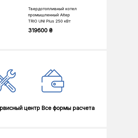
Твердотопливный котел
Твердотоплив
промышленный Altep
промышленный
TRIO UNI Plus 250 кВт
TRIO UNI Plus 
комплект
комплект
319600 ₴
346100 ₴
рвисный центр
Все формы расчета