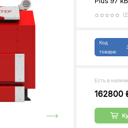
Plus 97 к
Код
товара:
Есть в налич
162800 
К