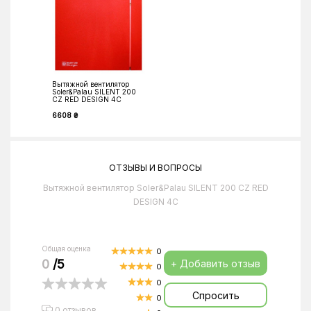
Вытяжной вентилятор
Soler&Palau SILENT 200
CZ RED DESIGN 4C
6608 ₴
ОТЗЫВЫ И ВОПРОСЫ
Вытяжной вентилятор Soler&Palau SILENT 200 CZ RED
DESIGN 4C
Общая оценка
0
0
/5
+ Добавить отзыв
0
0
Спросить
0
0 отзывов