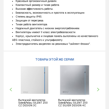
Красивый эргономичный дизайн.
Компактный размер и тихая работа.
Высокая эффективность работы.
Безопасность, экономичность и простота в эксплуатации.
Степень защиты IP45.
Защищен от перегрева.
Тихая работа вентилятора.
Надежный двигатель с низким энергопотреблением.
Вентиляторы имеют II класс электробезопасности.
Корпус, крыльчатка и лицевая панель выполнены из качественного
ABS-пластика, стойкого к ультрафиолету.
Электродвигатель закреплен на резиновых "сайлент-блоках".
ТОВАРЫ ЭТОЙ ЖЕ СЕРИИ
Вытяжной вентилятор
Вытяжной вентилятор
Вытяжно
Soler&Palau SILENT 200
Soler&Palau SILENT 200
Soler&Pa
CZ DESIGN 3C
CZ SILVER DESIGN 4C
CZ BLAC