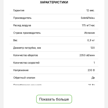
ХАРАКТЕРИСТИКИ
Гарантия
12 мес.
Производитель
Soler&Palau
Расход воздуха
175 м³/час
Страна производитель
Испания
Вес
0,9 кг
Диаметр патрубка, мм
120
Количество оборотов
2350 об/мин
Количество скоростей
1
Напряжение
230 В
Обратный клапан
Да
Потребляемая мощность
16 Вт
Рабочий диапазон температур
от 1℃ до 40℃
Показать больше
Тип вентилятора
Осевой
Тип монтажа
Настенный; потолочный