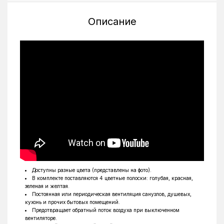
Уровень шума
35 дБ(А)
Описание
Цвет
Красный
Глубина
89 мм
Высота
210 мм
Ширина
210 мм
Класс защиты
IP 45
Доступны разные цвета (представлены на фото).
В комплекте поставляются 4 цветные полоски: голубая, красная,
зеленая и желтая.
Постоянная или периодическая вентиляция санузлов, душевых,
кухонь и прочих бытовых помещений.
Предотвращает обратный поток воздуха при выключенном
вентиляторе.