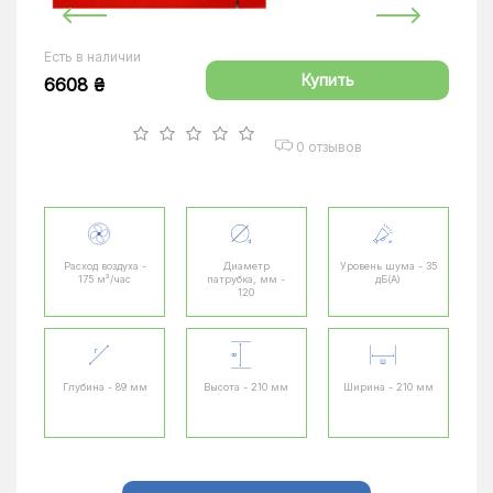
Есть в наличии
Купить
6608 ₴
0 отзывов
Расход воздуха -
Диаметр
Уровень шума - 35
175 м³/час
патрубка, мм -
дБ(А)
120
Глубина - 89 мм
Высота - 210 мм
Ширина - 210 мм