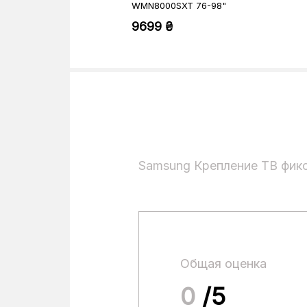
WMN8000SXT 76-98"
9699 ₴
Samsung Крепление ТВ фи
Общая оценка
0
/5