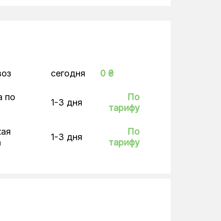
воз
сегодня
0 ₴
а по
По
1-3 дня
тарифу
кая
По
1-3 дня
а
тарифу