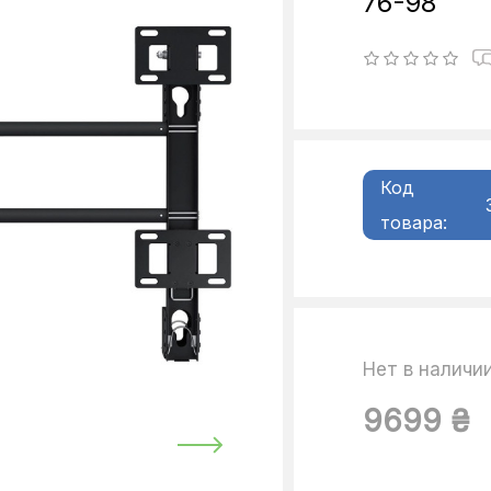
76-98"
Код
товара:
Нет в наличи
9699 ₴