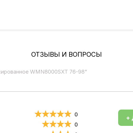
ОТЗЫВЫ И ВОПРОСЫ
ксированное WMN8000SXT 76-98"
0
+ 
0