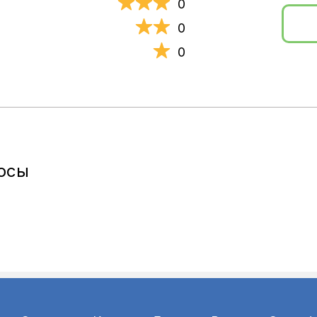
0
0
0
осы