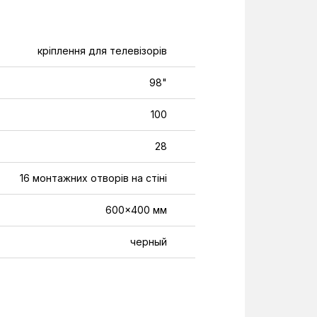
кріплення для телевізорів
98"
100
28
16 монтажних отворів на стіні
600x400 мм
черный
фиксированное