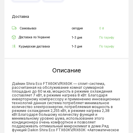
Доставка
Самовывоз
сегодня
0 ₴
Доставка по Украине
1-3 дня
По тарифу
Курьерская доставка
1-3 дня
По тарифу
Описание
Дайкин Shira Eco FTX60KV/RX60K — сплит-система,
рассчитанная на обслуживание комнат суммарной
площадью до 60 м.кв, мощность в режиме охлаждения
составляет 7 кВт, в режиме нагрева 8 кВт. Благодаря
инверторному компрессору и применению инновационных
технологий данная система потребляет минимальное
количество электроэнергии, потребляемая мощность в
режиме охлаждения 2,255 кВт, в режиме нагрева 2,38
кВт.Благодаря большому количеству функций и
минимальному уровню шума, использование этого
кондиционера очень комфортное и позволяет
поддерживать оптимальный микроклимат в доме.Ряд
функций Daikin Shira Eco FTX60KV/RX60K: «Автоматическое