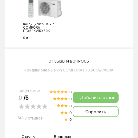
Кондиционер Daikin
COMFORA
FTX60KV/RX60K
0 ₴
ОТЗЫВЫ И ВОПРОСЫ
Кондиционер Daikin COMFORA FTX60KV/RX60K
Общая оценка
0
0
/5
+ Добавить отзыв
0
0
Спросить
0
0 отзывов
0
Отзывы
Вопросы