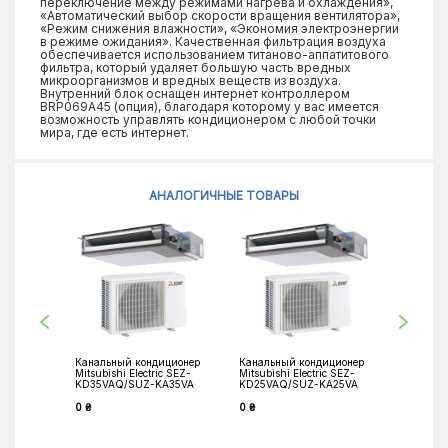
переключение между режимами нагрева и охлаждения»,
«Автоматический выбор скорости вращения вентилятора»,
«Режим снижения влажности», «Экономия электроэнергии
в режиме ожидания». Качественная фильтрация воздуха
обеспечивается использованием титаново-аппатитового
фильтра, который удаляет большую часть вредных
микроорганизмов и вредных веществ из воздуха.
Внутренний блок оснащен интернет контроллером
BRP069A45 (опция), благодаря которому у вас имеется
возможность управлять кондиционером с любой точки
мира, где есть интернет.
АНАЛОГИЧНЫЕ ТОВАРЫ
Канальный кондиционер
Канальный кондиционер
Кассетн
Mitsubishi Electric SEZ-
Mitsubishi Electric SEZ-
кондицио
KD35VAQ/SUZ-KA35VA
KD25VAQ/SUZ-KA25VA
Electric 
KF35VA2
0 ₴
0 ₴
0 ₴