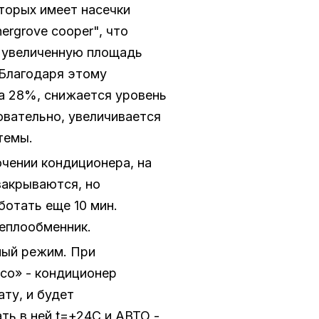
торых имеет насечки
ergrove cooper", что
 увеличенную площадь
 Благодаря этому
а 28%, снижается уровень
овательно, увеличивается
темы.
чении кондиционера, на
закрываются, но
отать еще 10 мин.
теплообменник.
ный режим. При
Eco» - кондиционер
ту, и будет
ь в ней t=+24С и АВТО -