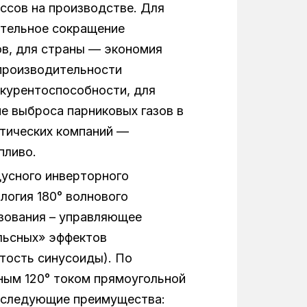
ссов на производстве. Для
ительное сокращение
в, для страны — экономия
производительности
курентоспособности, для
е выброса парниковых газов в
етических компаний —
пливо.
дусного инверторного
логия 180° волнового
зования – управляющее
льсных» эффектов
тость синусоиды). По
ным 120° током прямоугольной
 следующие преимущества: