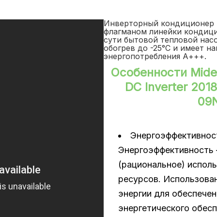
Инверторный кондиционер Mi
флагманом линейки кондицио
сути бытовой тепловой насо
обогрев до -25°C и имеет н
энергопотребления А+++.
Особенности Mid
DC Inverter 20
09
Энергоэффективнос
Энергоэффективность
(рациональное) исполь
ресурсов. Использова
энергии для обеспечен
энергетического обесп