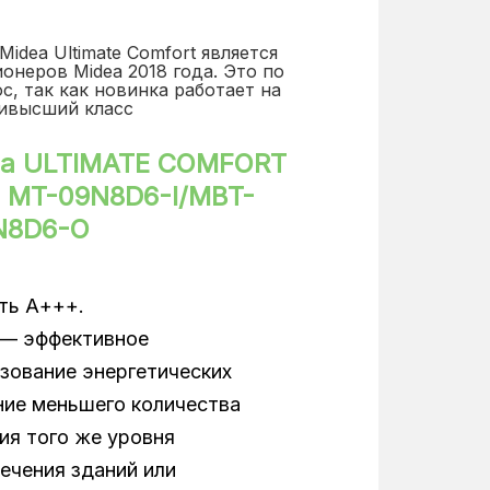
dea Ultimate Comfort является
неров Midea 2018 года. Это по
с, так как новинка работает на
аивысший класс
ea ULTIMATE COMFORT
18 MT-09N8D6-I/MBT-
N8D6-O
ть А+++.
 — эффективное
зование энергетических
ние меньшего количества
ия того же уровня
ечения зданий или