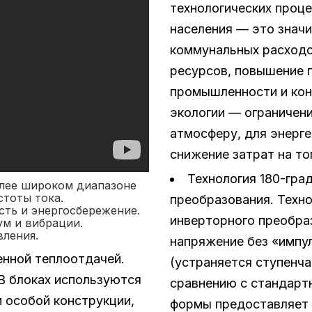
технологических проце
населения — это знач
коммунальных расходо
ресурсов, повышение 
промышленности и кон
экологии — ограничени
атмосферу, для энерг
снижение затрат на то
Технология 180-гра
лее широком диапазоне
стоты тока.
преобразования. Техно
ть и энергосбережение.
инверторного преобра
ум и вибрации.
ления.
напряжение без «импу
нной теплоотдачей.
(устраняется ступенча
В блоках используются
сравнению с стандарт
 особой конструкции,
формы предоставляет