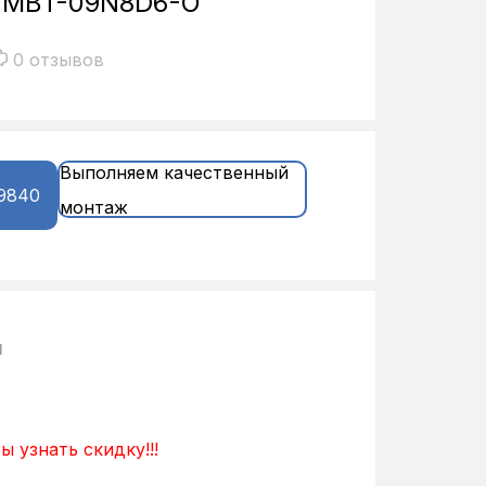
/MBT-09N8D6-O
0 отзывов
Выполняем качественный
9840
монтаж
и
ы узнать скидку!!!