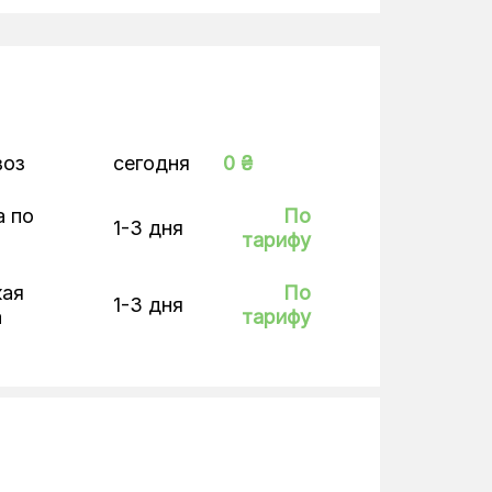
воз
сегодня
0 ₴
а по
По
1-3 дня
тарифу
кая
По
1-3 дня
а
тарифу