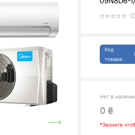
09N8D6-I
Код
товара:
Нет в наличи
0 ₴
*Звоните чтоб