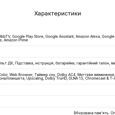
Характеристики
bbTV, Google Play Store, Google Assistant, Amazon Alexa, Google
e, Amazon Prime
ульт ДК, Підставка, інструкція, батарейки, гарантійний талон, 
Color, Web Browser, Таймер сну, Dolby AC4, Миттєве ввімкненн
на/планшета, Upscaling, Dolby TruHD, DLNA 1.5, Chromecast & T-
Вбудована пам'ять, Оп