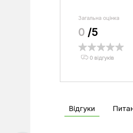
Загальна оцінка
0
/5
0 відгуків
Відгуки
Пита