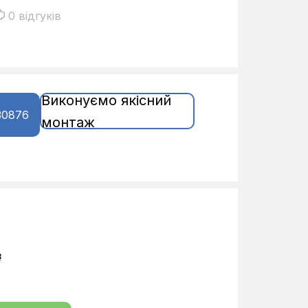
0 відгуків
Виконуємо якісний
30876
монтаж
₴