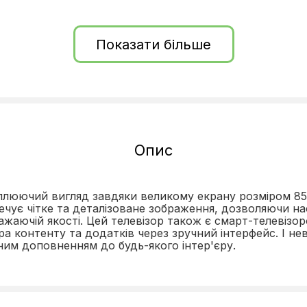
Показати більше
Опис
плюючий вигляд завдяки великому екрану розміром 85 
зпечує чітке та деталізоване зображення, дозволяючи
ражаючій якості. Цей телевізор також є смарт-телевізо
а контенту та додатків через зручний інтерфейс. І не
ним доповненням до будь-якого інтер'єру.