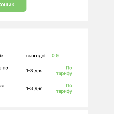
кошик
із
сьогодні
0 ₴
а по
По
1-3 дня
тарифу
ка
По
1-3 дня
а
тарифу