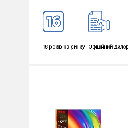
CI-модуль
Виходи
Входи
16 років на ринку
Офіційний диле
Цифровой тюнер
Графічний процесор
Тип LED-підсвічування
Яскравість екрану
Вага без підставки
Вага з підставкою
Габарити (ШхВхГ) з підставкою