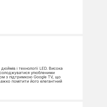
Wi-Fi, Bluetooth
Ethernet
Android
1
2700
Ultra HD (3840x2160)
дюймів і технології LED. Висока
 насолоджуватися улюбленими
85
ром з підтримкою Google TV, що
важко помітити його елегантний
VA
LED телевізор
60