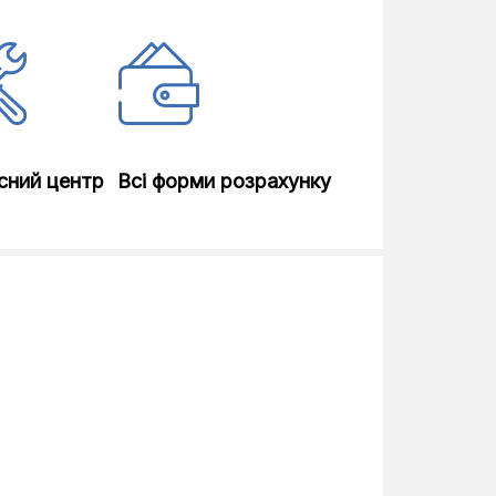
1
Вихід на навушники
USB, HDMI
сний центр
Всі форми розрахунку
(кабельне), DVB-S2 (супутникове)
Quad Core
пряма
350
30.5
31.2
1897 x 1167 x 408