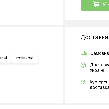
У 
Доставка
Самовив
мані
готівкою
Доставк
Україні
Кур’єрсь
доставк