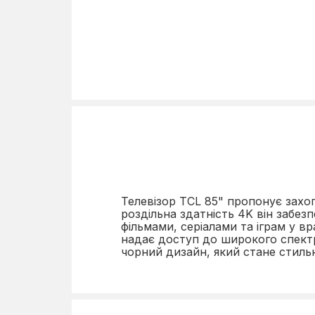
Бездротове підключення
Дротове підключення
Smart платформа
SmartTV
Індекс динамічних сцен
Роздільна здатність екрану
Телевізор TCL 85" пропонує захо
роздільна здатність 4K він забе
Розмір діагоналі
фільмами, серіалами та іграм у в
надає доступ до широкого спектр
Тип матриці
чорний дизайн, який стане стиль
Тип телевізора
Частота розгортки, Гц