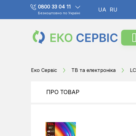
0800 33 04 11
UA
RU
Безкоштовно по Україні
Еко Сервіс
ТВ та електроніка
LC
ПРО ТОВАР