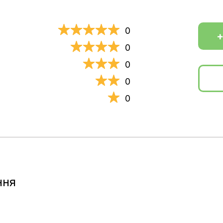
0
+
0
0
0
0
ння