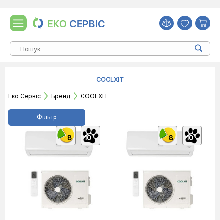
COOLXIT
Еко Сервіс
Бренд
COOLXIT
Фільтр
8
10
8
10