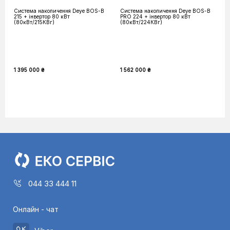
Система накопичення Deye BOS-B
Система накопичення Deye BOS-B
215 + інвертор 80 кВт
PRO 224 + інвертор 80 кВт
(80кВт/215КВг)
(80кВт/224КВг)
1 395 000 ₴
1 562 000 ₴
044 33 444 11
Онлайн - чат