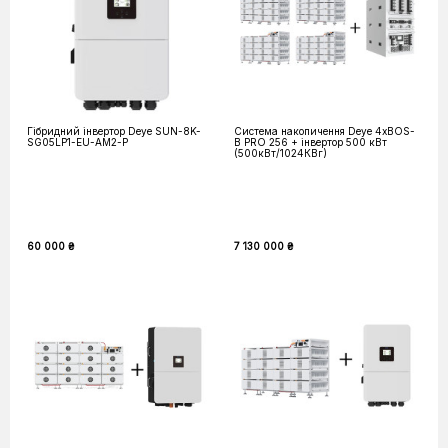
Гібридний інвертор Deye SUN-8K-
Система накопичення Deye 4хBOS-
SG05LP1-EU-AM2-P
B PRO 256 + інвертор 500 кВт
(500кВт/1024КВг)
60 000 ₴
7 130 000 ₴