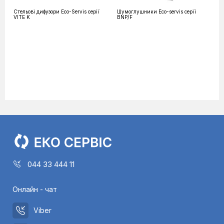
Стельові дифузори Eco-Servis серії
Шумоглушники Eco-servis серії
VITE K
BNP/F
044 33 444 11
Онлайн - чат
Viber