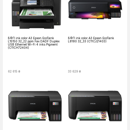
БФП ink color A3 Epson EcoTank
БФП ink color A3 Epson EcoTank
L15150 32_22 ppm Fax DADF Duplex
L8180 32_33 (C11CJ21403)
USB Ethernet Wi-Fi 4 inks Pigment
(C11CH72404)
62 615 ₴
33 629 ₴