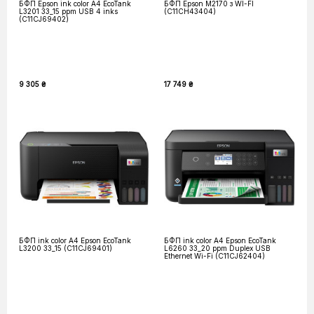
БФП Epson ink color A4 EcoTank
БФП Epson M2170 з WI-FI
L3201 33_15 ppm USB 4 inks
(C11CH43404)
(C11CJ69402)
9 305 ₴
17 749 ₴
БФП ink color A4 Epson EcoTank
БФП ink color A4 Epson EcoTank
L3200 33_15 (C11CJ69401)
L6260 33_20 ppm Duplex USB
Ethernet Wi-Fi (C11CJ62404)