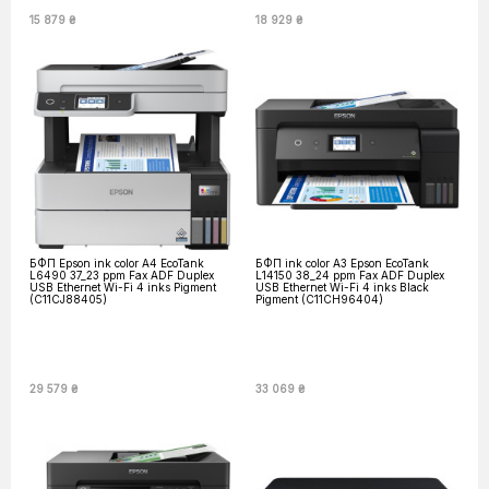
15 879 ₴
18 929 ₴
БФП Epson ink color A4 EcoTank
БФП ink color A3 Epson EcoTank
L6490 37_23 ppm Fax ADF Duplex
L14150 38_24 ppm Fax ADF Duplex
USB Ethernet Wi-Fi 4 inks Pigment
USB Ethernet Wi-Fi 4 inks Black
(C11CJ88405)
Pigment (C11CH96404)
29 579 ₴
33 069 ₴