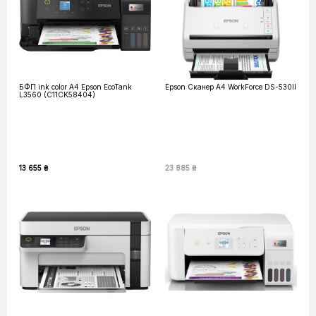
БФП ink color A4 Epson EcoTank
Epson Сканер A4 WorkForce DS-530II
L3560 (C11CK58404)
13 655 ₴
23 885 ₴