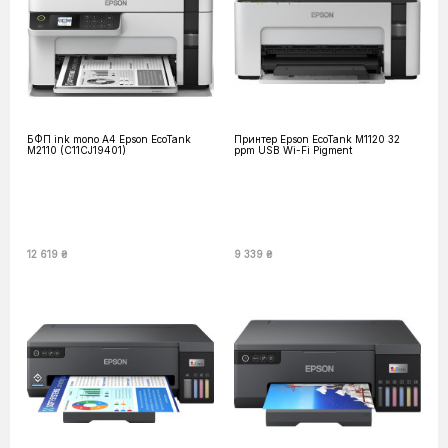
БФП ink mono A4 Epson EcoTank
Принтер Epson EcoTank M1120 32
M2110 (C11CJ19401)
ppm USB Wi-Fi Pigment
12 619 ₴
9 339 ₴