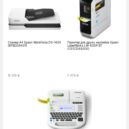
Сканер A4 Epson WorkForce DS-1630
Принтер для друку наклейок Epson
(B11B239401)
LabelWorks LW-600P BT
(C51CD69200)
15 325 ₴
7 079 ₴