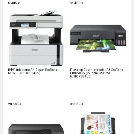
9 305 ₴
18 469 ₴
БФП ink mono A4 Epson EcoTank
Принтер Epson ink color A3 EcoTank
M3170 (C11CG92405)
L18050 22_22 ppm USB Wi-Fi
(C11CK38403)
20 565 ₴
33 569 ₴