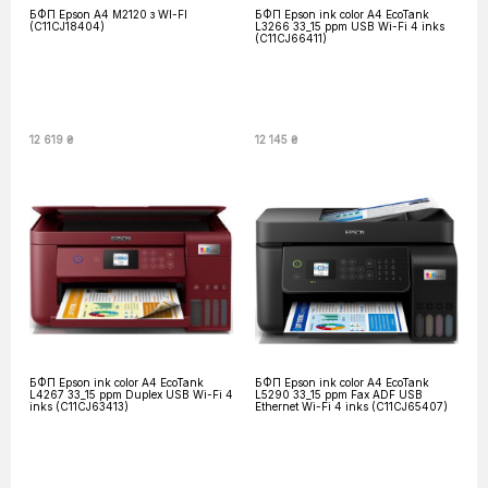
БФП Epson A4 M2120 з WI-FI
БФП Epson ink color A4 EcoTank
(C11CJ18404)
L3266 33_15 ppm USB Wi-Fi 4 inks
(C11CJ66411)
12 619 ₴
12 145 ₴
БФП Epson ink color A4 EcoTank
БФП Epson ink color A4 EcoTank
L4267 33_15 ppm Duplex USB Wi-Fi 4
L5290 33_15 ppm Fax ADF USB
inks (C11CJ63413)
Ethernet Wi-Fi 4 inks (C11CJ65407)