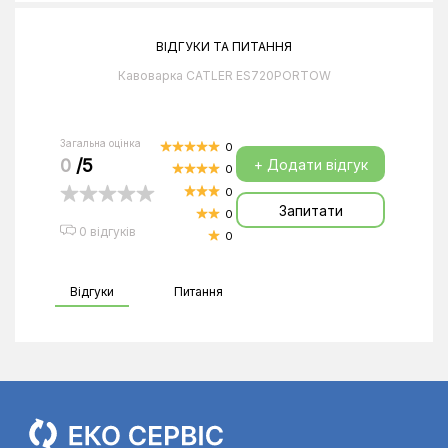
ВІДГУКИ ТА ПИТАННЯ
Кавоварка CATLER ES720PORTOW
Загальна оцінка
0
0
/5
+ Додати відгук
0
0
Запитати
0
0 відгуків
0
Відгуки
Питання