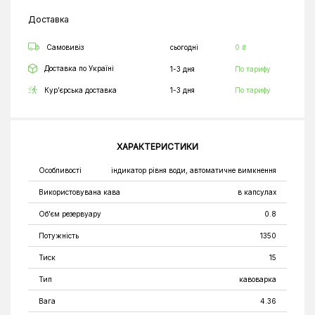
Доставка
Самовивіз
сьогодні
0 ₴
Доставка по Україні
1-3 дня
По тарифу
Кур’єрська доставка
1-3 дня
По тарифу
ХАРАКТЕРИСТИКИ
Особливості
індикатор рівня води, автоматичне вимкнення
Використовувана кава
в капсулах
Об'єм резервуару
0.8
Потужність
1350
Тиск
15
Тип
кавоварка
Вага
4.36