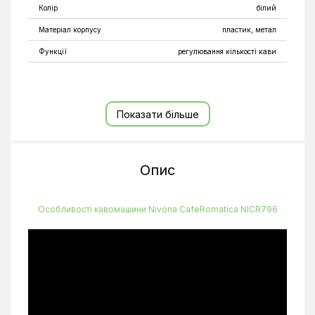
Колір
білий
Матеріал корпусу
пластик, метал
Функції
регулювання кількості кави
Показати більше
Опис
Особливості кавомашини Nivona CafeRomatica NICR796