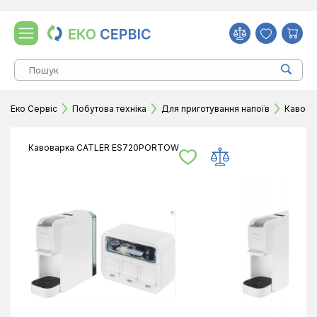
Еко Сервіс
Побутова техніка
Для приготування напоїв
Кавова
Кавоварка CATLER ES720PORTOW