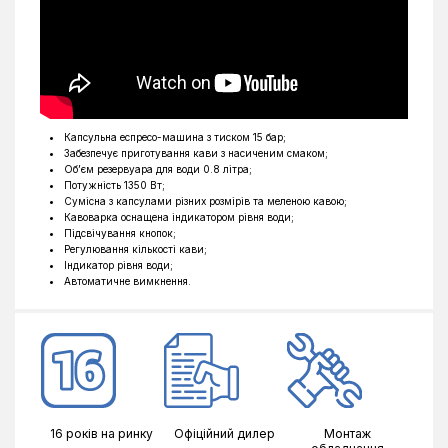
Капсульна еспресо-машина з тиском 15 бар;
Забезпечує приготування кави з насиченим смаком;
Об’єм резервуара для води 0.8 літра;
Потужність 1350 Вт;
Сумісна з капсулами різних розмірів та меленою кавою;
Кавоварка оснащена індикатором рівня води;
Підсвічування кнопок;
Регулювання кількості кави;
Індикатор рівня води;
Автоматичне вимкнення.
16 років на ринку
Офіційний дилер
Монтаж