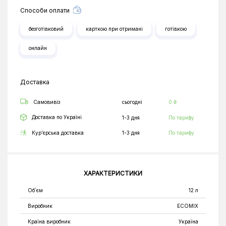
Способи оплати
безготівковий
карткою при отримані
готівкою
онлайн
Доставка
Самовивіз
сьогодні
0 ₴
Доставка по Україні
1-3 дня
По тарифу
Кур’єрська доставка
1-3 дня
По тарифу
ХАРАКТЕРИСТИКИ
Об`єм
12 л
Виробник
ECOMIX
Країна виробник
Україна