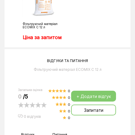
Фільтруючий матеріал
ECOMIX С 12 л
Ціна за запитом
ВІДГУКИ ТА ПИТАННЯ
Фільтруючий матеріал ECOMIX С 12 л
Загальна оцінка
0
0
/5
+ Додати відгук
0
0
Запитати
0
0 відгуків
0
Відгуки
Питання