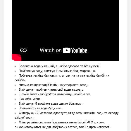
Блакитна вода у ванній, а шкіра здорова та без сухості.
Пом'якшує воду, знижує кількість заліза, марганцю.
Побутова техніка без накипу, а плитка та сантехніка без білих
потіків.
Низька концентрація іонів, що утворюють осад.
Вирішення проблеми неякісної води надовго.
5 років ефективної роботи матеріалу, що фільтрує.
Економія місця.
Вирішення 5 проблем води одним фільтром.
Впевненість як вода будинку.
Фільтруючий матеріал адаптується до сезонних змін води та складу
вхідної води.
Фільтраційні системи із завантаженням Ecomix® С широко
використовуються як для побутових потреб, так і в промисловості.