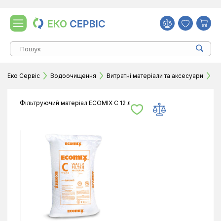
Еко Сервіс
Водоочищення
Витратні матеріали та аксесуари
Дл
Фільтруючий матеріал ECOMIX С 12 л