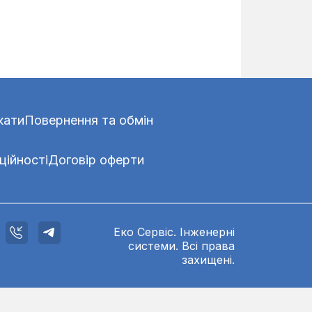
кати
Повернення та обмін
ційності
Договір оферти
Еко Сервіс. Інженерні
системи. Всі права
захищені.