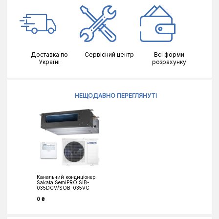
Доставка по
Сервісний центр
Всі форми
Україні
розрахунку
НЕЩОДАВНО ПЕРЕГЛЯНУТІ
Канальний кондиціонер
Sakata SemiPRO SIB-
035DCV/SOB-035VC
0 ₴