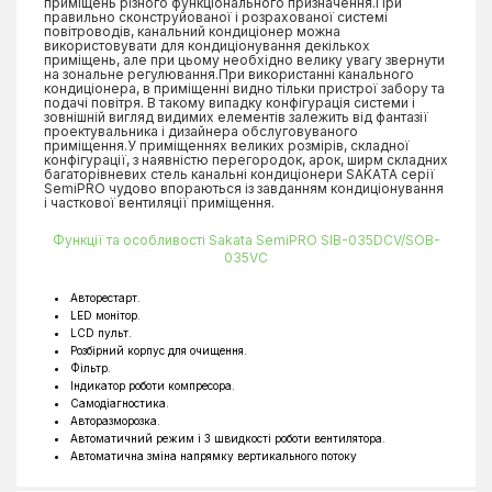
приміщень різного функціонального призначення.При
правильно сконструйованої і розрахованої системі
повітроводів, канальний кондиціонер можна
використовувати для кондиціонування декількох
приміщень, але при цьому необхідно велику увагу звернути
на зональне регулювання.При використанні канального
кондиціонера, в приміщенні видно тільки пристрої забору та
подачі повітря. В такому випадку конфігурація системи і
зовнішній вигляд видимих елементів залежить від фантазії
проектувальника і дизайнера обслуговуваного
приміщення.У приміщеннях великих розмірів, складної
конфігурації, з наявністю перегородок, арок, ширм складних
багаторівневих стель канальні кондиціонери SAKATA серії
SemiPRO чудово впораються із завданням кондиціонування
і часткової вентиляції приміщення.
Функції та особливості Sakata SemiPRO SIB-035DCV/SOB-
035VC
Авторестарт.
LED монітор.
LCD пульт.
Розбірний корпус для очищення.
Фільтр.
Індикатор роботи компресора.
Самодіагностика.
Авторазморозка.
Автоматичний режим і 3 швидкості роботи вентилятора.
Автоматична зміна напрямку вертикального потоку