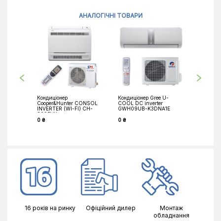
АНАЛОГІЧНІ ТОВАРИ
Кондиціонер
Кондиціонер Gree U-
Кондиціо
Cooper&Hunter CONSOL
COOL DC inverter
Electri
INVERTER (WI-FI) CH-
GWH09UB-K3DNA1E
GF50VA
S09FVX
0 ₴
0 ₴
38 189 ₴
16 років на ринку
Офіційний дилер
Монтаж
обладнання