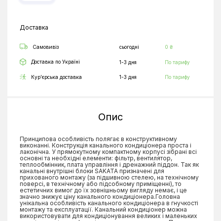
Доставка
Самовивіз
сьогодні
0 ₴
Доставка по Україні
1-3 дня
По тарифу
Кур’єрська доставка
1-3 дня
По тарифу
Опис
Принципова особливість полягає в конструктивному
виконанні. Конструкція канального кондиціонера проста і
лаконічна. У прямокутному компактному корпусі зібрані всі
основні та необхідні елементи: фільтр, вентилятор,
теплообмінник, плата управління і дренажний піддон. Так як
канальні внутрішні блоки SAKATA призначені для
прихованого монтажу (за підшивною стелею, на технічному
поверсі, в технічному або підсобному приміщенні), то
естетичних вимог до їх зовнішньому вигляду немає, і це
значно знижує ціну канального кондиціонера.Головна
унікальна особливість канального кондиціонера в гнучкості
монтажу та експлуатації. Канальний кондиціонер можна
використовувати для кондиціонування великих і маленьких