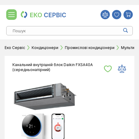
Еко Сервіс
Кондиціонери
Промислові кондиціонери
Мультизо
Канальний внутрішній блок Daikin FXSA40A
(середньонапірний)