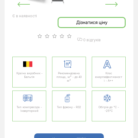
Є в наявності
Дізнатися ціну
0 відгуків
Країна виробник -
Рекомендована
Клас
Бельгія
площа, м² - до 40
енергоефективност
м²
і - A++
Тип компресора -
Тип фреону - R32
Обігрів до °C -
Інверторний
-25°C