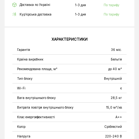
Доставка по Україні
1-3 дня
По тарифу
Кур’єрська доставка
1-3 дня
По тарифу
ХАРАКТЕРИСТИКИ
Гарантія
36 міс.
Країна виробник
Бельгія
Рекомендована площа, м²
до 40 м²
Тип блоку
Внутрішній
Wi-Fi
є
Вага внутрішнього блоку
28,5 кг
Витрата повітря внутрішнього блоку
15,0 м³/хв
Клас енергоефективності
A++
Колір
Сріблястий
Напруга
220-240 В