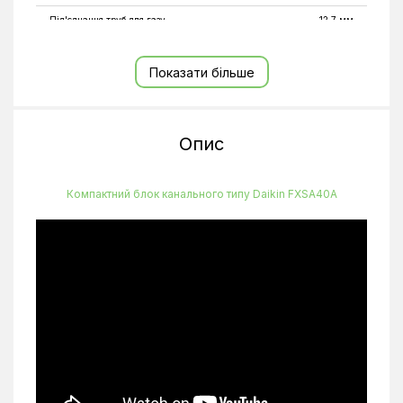
Під'єднання труб для газу
12,7 мм
Під'єднання труб для рідини
6,35 мм
Показати більше
Рівень шуму внутрішнього блоку
29/37 дБ(А)
Споживана потужність
0,147 кВт
Теплопродуктивність
5,0 кВт
Опис
Тип внутрішнього блоку
Стельові
Тип компресора
Інверторний
Компактний блок канального типу Daikin FXSА40A
Типорозмір
15 BTU
Фазність
1
Холодопродуктивність
4,5 кВт
Частота
50-60 Гц
Ширина внутрішнього блоку, мм
700
Висота внутрішнього блоку, мм
245
Глибина внутрішнього блоку, мм
800