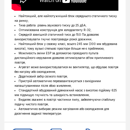
Тип фреону
R32
Обігрів до °C
-25°C
Найтонший, але найпотужніший блок середнього статичного тиску
на ринку;
Тиха робота: рівень звукового тиску до 25 дБА;
Оптимізована конструкція для холодоагенту R-32;
Середній зовнішній статичний тиск до 150 Па дозволяє
використовувати гнучкі повітроводи різної довжини;
Найтонший блок у своєму класі, всього 245 мм (300 мм вбудована
висота), тому вузькі стельові простори більше не є проблемою;
Можливість зміни ESP за допомогою провідного пульта
дистанційного керування дозволяє оптимізувати об'єм припливного
повітря;
Агрегат може використовуватися як вентилятор, що обдуває повітря
без нагріву або охолодження;
Додатковий забір свіжого повітря;
Пристрій автоматично перезавантажується з вихідними
налаштуваннями після збою живлення;
Стандартний вбудований дренажний насос з висотою підйому 625
мм підвищує гнучкість та швидкість встановлення;
Видаляє зважені в повітрі частинки пилу, забезпечуючи стабільну
подачу чистого повітря;
Автоматично вибирає режим нагрівання або охолодження для
досягнення заданої температури.