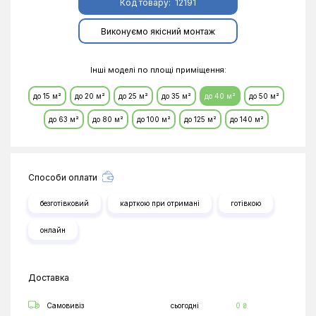
Код товару:
12191
Виконуємо якісний монтаж
Інші моделі по площі приміщення:
до 15 м²
до 20 м²
до 25 м²
до 35 м²
до 40 м²
до 50 м²
до 63 м²
до 80 м²
до 100 м²
до 125 м²
до 140 м²
Способи оплати
безготівковий
карткою при отримані
готівкою
онлайн
Доставка
Самовивіз
сьогодні
0 ₴