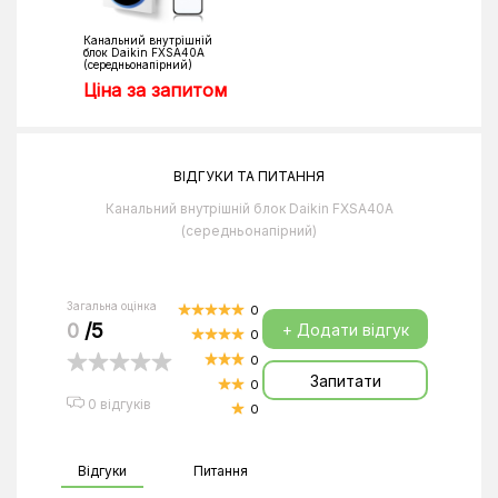
Канальний внутрішній
блок Daikin FXSA40A
(середньонапірний)
Ціна за запитом
ВІДГУКИ ТА ПИТАННЯ
Канальний внутрішній блок Daikin FXSA40A
(середньонапірний)
Загальна оцінка
0
0
/5
+ Додати відгук
0
0
Запитати
0
0 відгуків
0
Відгуки
Питання