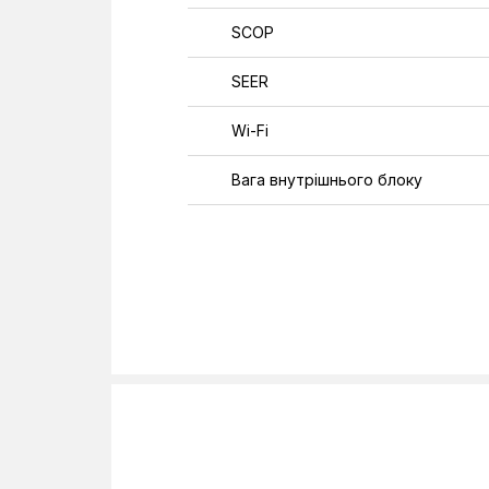
SCOP
SEER
Wi-Fi
Вага внутрішнього блоку
Вага зовнішнього блоку
Загальна довжина трубопроводу
Клас енергоефективності
Колір
Напруга
Під'єднання труб для газу