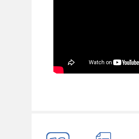
Висота внутрішнього блоку, мм
Глибина внутрішнього блоку, мм
Тип фреону
Обігрів до °C
Ширина зовнішнього блоку, мм
Висота зовнішнього блоку, мм
Глибина зовнішнього блоку, мм