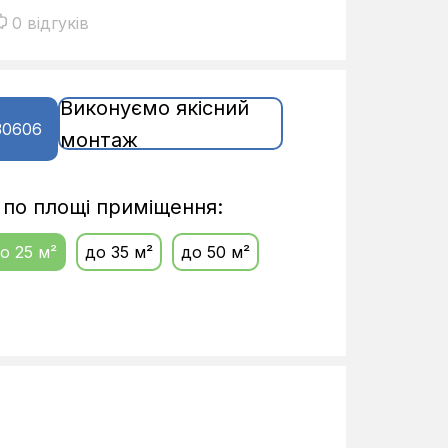
0 відгуків
Виконуємо якісний
30606
монтаж
і по площі приміщення:
о 25 м²
до 35 м²
до 50 м²