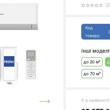
Код
товару:
Інші модел
до 20 м²
д
до 70 м²
Є в наявності