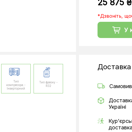
25 875 ₴
*Дзвоніть, щоб
У 
Доставка
Тип
Тип фреону -
компресора -
Самовив
R32
Інверторний
Доставк
Україні
Кур’єрсь
доставк