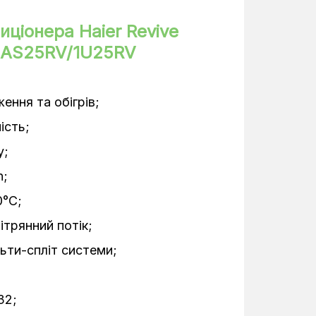
6,35 мм
иціонера Haier Revive
er AS25RV/1U25RV
18-37 дБ(А)
49-63 дБ(А)
ння та обігрів;
0,84/0,78 кВт
ість;
2,9 кВт
у;
n;
Настінні
0°С;
Інверторний
ітрянний потік;
2,7 кВт
ьти-спліт системи;
50 Гц
32;
805