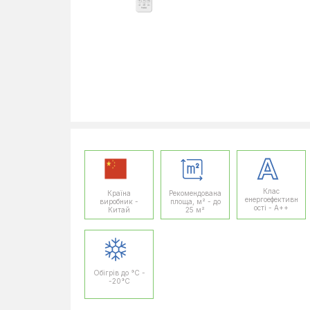
Клас
Країна
Рекомендована
енергоефективн
виробник -
площа, м² - до
ості - A++
Китай
25 м²
Обігрів до °C -
-20°C