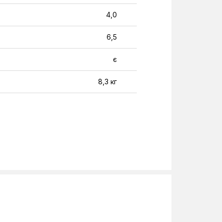
4,0
6,5
є
8,3 кг
23,6 кг
20 м
A++
Білий
220-240 В
9,52 мм