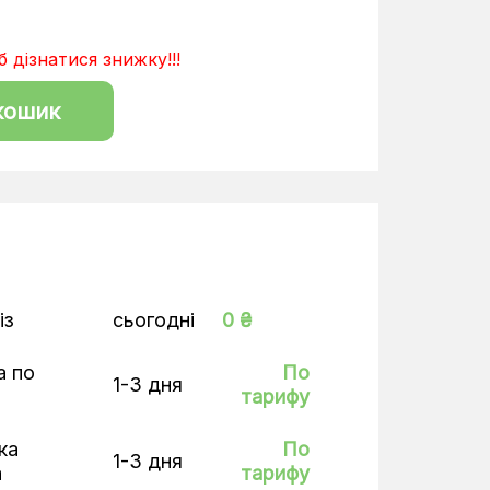
 дізнатися знижку!!!
кошик
із
сьогодні
0 ₴
а по
По
1-3 дня
тарифу
ка
По
1-3 дня
а
тарифу