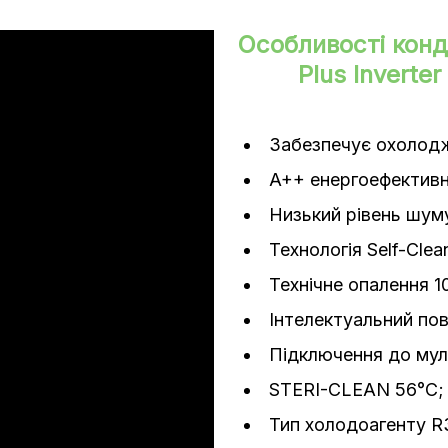
Особливості конд
Plus Invert
Забезпечує охолодже
ння/нагрів)
A++ енергоефективн
Низький рівень шум
Технологія Self-Clea
Технічне опалення 1
Інтелектуальний пов
Підключення до мул
STERI-CLEAN 56°C;
Тип холодоагенту R