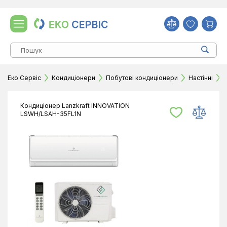
Еко Сервіс
Кондиціонери
Побутові кондиціонери
Настінні
К
Кондиціонер Lanzkraft INNOVATION
LSWH/LSAH-35FL1N