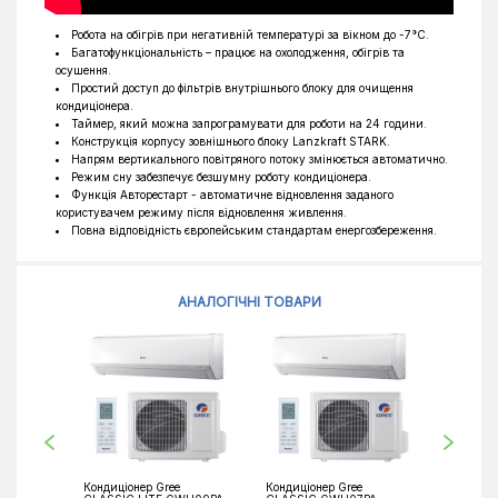
Висота зовнішнього блоку, мм
500
Робота на обігрів при негативній температурі за вікном до -7°C.
Багатофункціональність – працює на охолодження, обігрів та
Глибина зовнішнього блоку, мм
240
осушення.
Простий доступ до фільтрів внутрішнього блоку для очищення
кондиціонера.
Таймер, який можна запрограмувати для роботи на 24 години.
Конструкція корпусу зовнішнього блоку Lanzkraft STARK.
Напрям вертикального повітряного потоку змінюється автоматично.
Режим сну забезпечує безшумну роботу кондиціонера.
Функція Авторестарт - автоматичне відновлення заданого
користувачем режиму після відновлення живлення.
Повна відповідність європейським стандартам енергозбереження.
АНАЛОГІЧНІ ТОВАРИ
Кондиціонер Gree
Кондиціонер Gree
Кондиціо