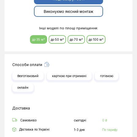
Виконуємо якісний монтаж
Інші моделі по площі приміщення:
до 35 м²
до 50 м²
до 70 м²
до 100 м²
Способи оплати
безготівковий
карткою при отримані
готівкою
онлайн
Доставка
Самовивіз
сьогодні
0 ₴
Доставка по Україні
1-3 дня
По тарифу