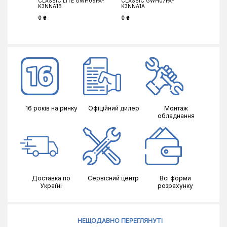
CLASSIC LITE GWH09PA-
CLASSIC GWH07PA-
KITTO S
K3NNA1B
K3NNA1A
020SHD
0 ₴
0 ₴
0 ₴
16 років на ринку
Офіційний дилер
Монтаж
обладнання
Доставка по
Сервісний центр
Всі форми
Україні
розрахунку
НЕЩОДАВНО ПЕРЕГЛЯНУТІ