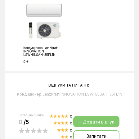
Кондиціонер Lanzkraft
INNOVATION
LSWH/LSAH-35FL1N
0 ₴
ВІДГУКИ ТА ПИТАННЯ
Кондиціонер Lanzkraft INNOVATION LSWH/LSAH-35FL1N
Загальна оцінка
0
0
/5
+ Додати відгук
0
0
Запитати
0