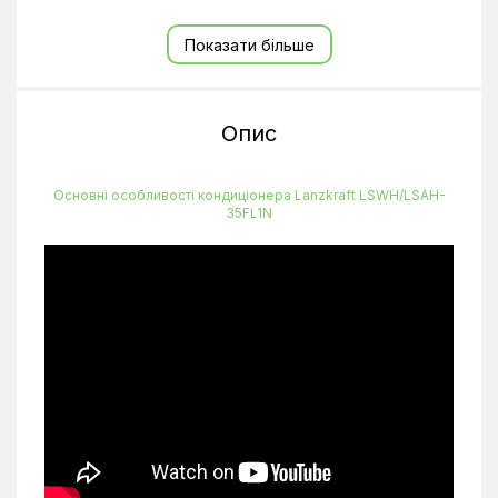
Під'єднання труб для газу
9,52 мм
Показати більше
Під'єднання труб для рідини
6,35 мм
Перепад висот
8 м
Споживана потужність (охолодження/нагрів)
1,06/0,96 кВт
Опис
Теплопродуктивність
3,6 кВт
Тип внутрішнього блоку
Настінні
Основні особливості кондиціонера Lanzkraft LSWH/LSAH-
35FL1N
Тип компресора
Неінверторний
Типорозмір
12 BTU
Холодопродуктивність
3,5 кВт
Ширина внутрішнього блоку, мм
750
Висота внутрішнього блоку, мм
285
Глибина внутрішнього блоку, мм
200
Тип фреону
R410A
Обігрів до °C
-7°C
Ширина зовнішнього блоку, мм
710