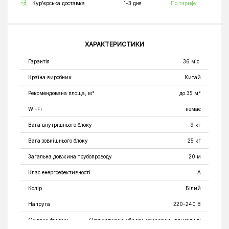
Кур’єрська доставка
1-3 дня
По тарифу
ХАРАКТЕРИСТИКИ
Гарантія
36 міс.
Країна виробник
Китай
Рекомендована площа, м²
до 35 м²
Wi-Fi
немає
Вага внутрішнього блоку
9 кг
Вага зовнішнього блоку
25 кг
Загальна довжина трубопроводу
20 м
Клас енергоефективності
A
Колір
Білий
Напруга
220-240 В
Основні функції
Охолодження, обігрів, осушення, вентиляція