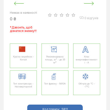
Немає в наявності
0 відгуків
0 ₴
*Дзвоніть, щоб
дізнатися знижку!!!
Країна виробник -
Рекомендована
Клас
Китай
площа, м² - до 35
енергоефективност
м²
і - A
Тип компресора -
Тип фреону - R410A
Обігрів до °C -
Неінверторний
-7°C
Код товару:
5811