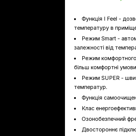
Функція I Feel - до
температуру в приміще
Режим Smart - авто
залежності від темпер
Режим комфортного 
більш комфортні умови
Режим SUPER - шви
температур.
Функція самоочищен
Клас енергоефектив
Озонобезпечний фре
Двостороннє підкл