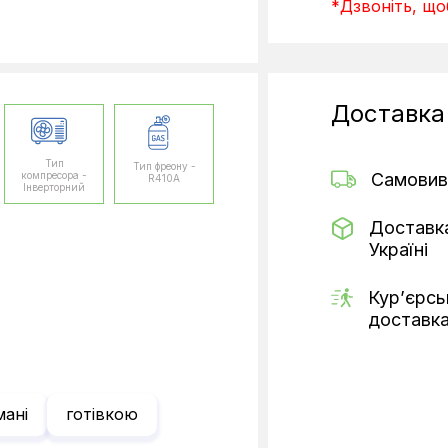
*Дзвоніть, щоб
Доставка
Тип
Тип фреону -
компресора -
Самовив
R410A
Інверторний
Доставк
Україні
Кур’єрсь
доставк
мані
готівкою