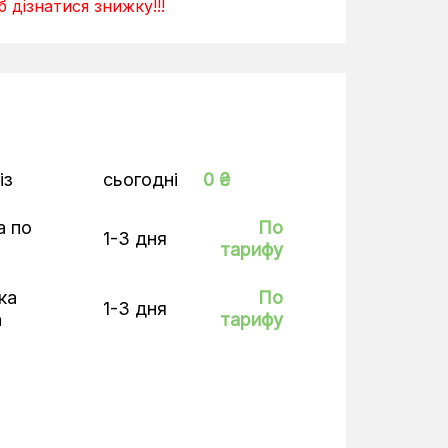
 дізнатися знижку!!!
із
сьогодні
0 ₴
а по
По
1-3 дня
тарифу
ка
По
1-3 дня
а
тарифу