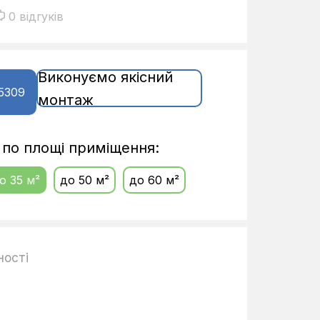
0 відгуків
Виконуємо якісний
5309
монтаж
і по площі приміщення:
о 35 м²
до 50 м²
до 60 м²
ності