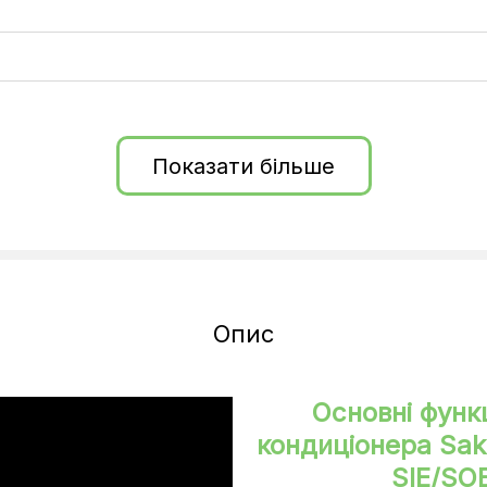
Показати більше
Опис
ння/нагрів)
Основні функц
кондиціонера Sa
SIE/SO