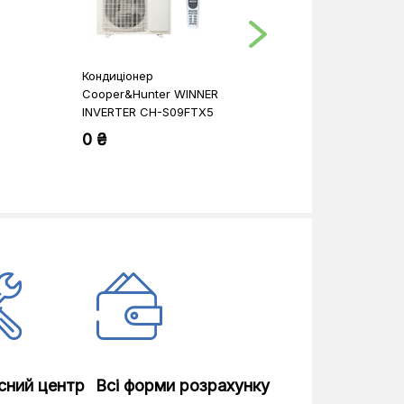
Кондиціонер
Кондиціонер 
Cooper&Hunter WINNER
CHANGE PRO D
INVERTER CH-S09FTX5
(Cold Plazma
K3DNA5G
0 ₴
0 ₴
сний центр
Всі форми розрахунку