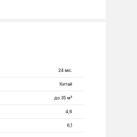
24 міс.
Китай
до 35 м²
4,6
6,1