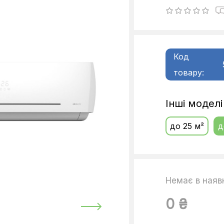
Код
товару:
Інші модел
до 25 м²
д
Немає в наяв
0 ₴