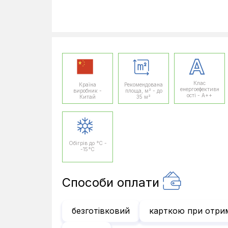
Клас
Країна
Рекомендована
енергоефективн
виробник -
площа, м² - до
ості - A++
Китай
35 м²
Обігрів до °C -
-15°C
Способи оплати
безготівковий
карткою при отри