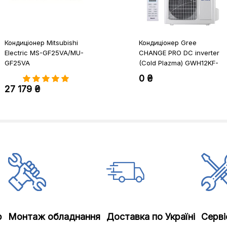
Кондиціонер Mitsubishi
Кондиціонер Gree
Electric MS-GF25VA/MU-
CHANGE PRO DC inverter
GF25VA
(Cold Plazma) GWH12KF-
K3DNA5G
0 ₴
27 179 ₴
р
Монтаж обладнання
Доставка по Україні
Серві