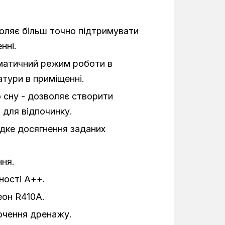
Настінні
Інверторний
зволяє більш точно підтримувати
нні.
12 BTU
матичний режим роботи в
1
атури в приміщенні.
3,4 кВт
сну - дозволяє створити
 для відпочинку.
50 Гц
дке досягнення заданих
800
ня.
270
ності А++.
214
он R410A.
R410A
ючення дренажу.