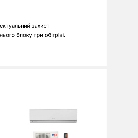
-15°C
660
лектуальний захист
482
ього блоку при обігріві.
240