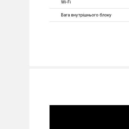
Wi-Fi
Вага внутрішнього блоку
Вага зовнішнього блоку
Клас енергоефективності
Колір
Напруга
Рівень шуму внутрішнього блоку
Рівень шуму зовнішнього блоку
Споживана потужність (охолодже
Теплопродуктивність