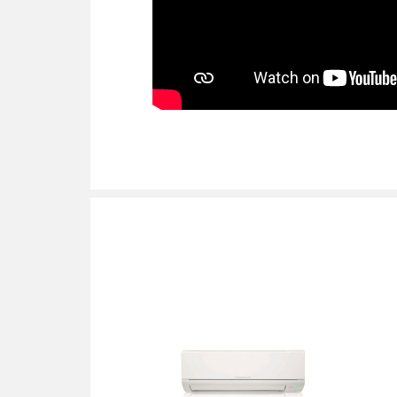
Обігрів до °C
Ширина зовнішнього блоку, мм
Висота зовнішнього блоку, мм
Глибина зовнішнього блоку, мм