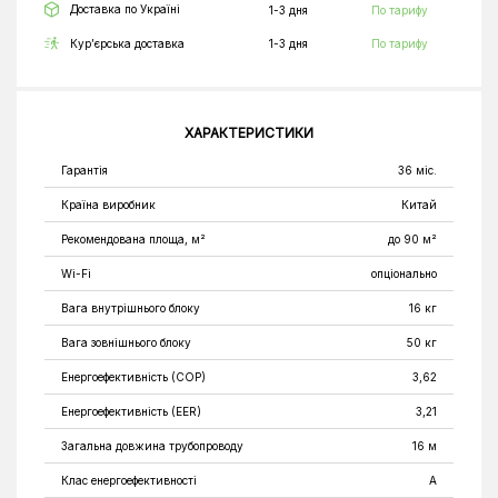
Доставка по Україні
1-3 дня
По тарифу
Кур’єрська доставка
1-3 дня
По тарифу
ХАРАКТЕРИСТИКИ
Гарантія
36 міс.
Країна виробник
Китай
Рекомендована площа, м²
до 90 м²
Wi-Fi
опціонально
Вага внутрішнього блоку
16 кг
Вага зовнішнього блоку
50 кг
Енергоефективність (COP)
3,62
Енергоефективність (EER)
3,21
Загальна довжина трубопроводу
16 м
Клас енергоефективності
A