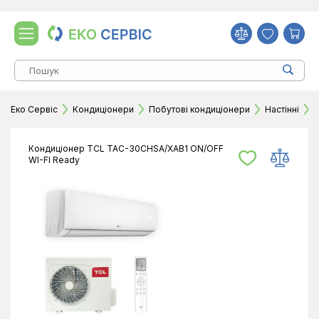
Еко Сервіс
Кондиціонери
Побутові кондиціонери
Настінні
К
Кондиціонер TCL TAC-30CHSA/XAB1 ON/OFF
WI-FI Ready