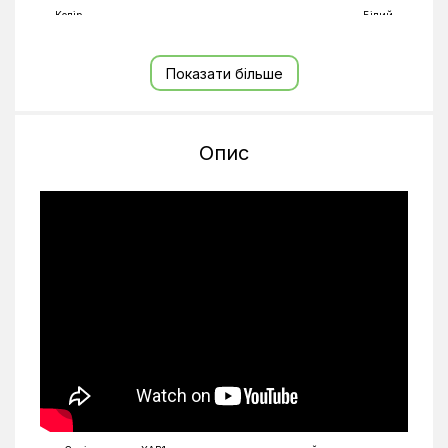
Колір
Білий
Напруга
220-240 В
Показати більше
Під'єднання труб для газу
15,88
Під'єднання труб для рідини
9,52
Перепад висот
5 м
Опис
Рівень шуму внутрішнього блоку
38-48 дБ(А)
Рівень шуму зовнішнього блоку
56 дБ(А)
Споживана потужність (охолодження/нагрів)
2,73/2,41 кВт
Теплопродуктивність
8,9 кВт
Тип внутрішнього блоку
Настінні
Тип компресора
Неінверторний
Фазність
1
Холодопродуктивність
8,7 кВт
Частота
50 Гц