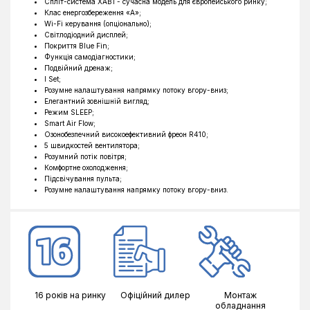
Ширина внутрішнього блоку, мм
1185
Спліт-система XAB1 - сучасна модель для європейського ринку;
Клас енергозбереження «А»;
Висота внутрішнього блоку, мм
340
Wi-Fi керування (опціонально);
Світлодіодний дисплей;
Глибина внутрішнього блоку, мм
255
Покриття Blue Fin;
Функція самодіагностики;
Тип фреону
R410A
Подвійний дренаж;
I Set;
Обігрів до °C
-7°C
Розумне налаштування напрямку потоку вгору-вниз;
Елегантний зовнішній вигляд;
Ширина зовнішнього блоку, мм
950
Режим SLEEP;
Smart Air Flow;
Висота зовнішнього блоку, мм
660
Озонобезпечний високоефективний фреон R410;
5 швидкостей вентилятора;
Глибина зовнішнього блоку, мм
320
Розумний потік повітря;
Комфортне охолодження;
Підсвічування пульта;
Розумне налаштування напрямку потоку вгору-вниз.
16 років на ринку
Офіційний дилер
Монтаж
обладнання