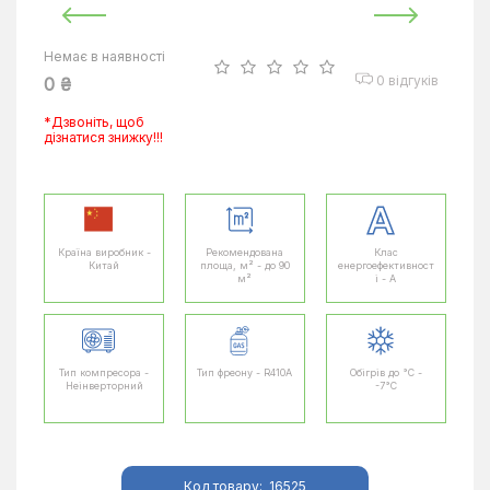
Немає в наявності
0 відгуків
0 ₴
*Дзвоніть, щоб
дізнатися знижку!!!
Країна виробник -
Рекомендована
Клас
Китай
площа, м² - до 90
енергоефективност
м²
і - A
Тип компресора -
Тип фреону - R410A
Обігрів до °C -
Неінверторний
-7°C
Код товару:
16525