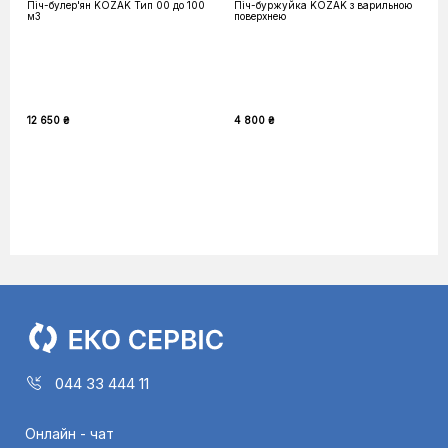
Піч-булер'ян KOZAK Тип 00 до 100
Піч-буржуйка KOZAK з варильною
м3
поверхнею
12 650 ₴
4 800 ₴
044 33 444 11
Онлайн - чат