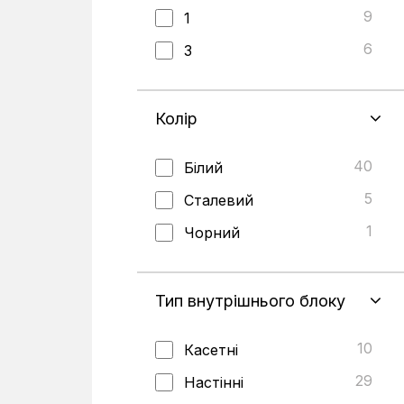
9
1
6
3
Колір
40
Білий
5
Сталевий
1
Чорний
Тип внутрішнього блоку
10
Касетні
29
Настінні