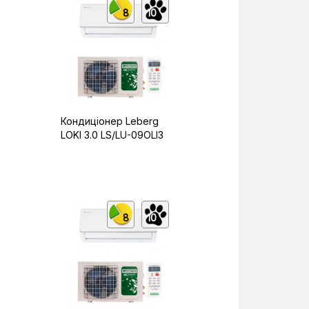
8
10
Кондиціонер Leberg
LOKI 3.0 LS/LU-09OLI3
8
10