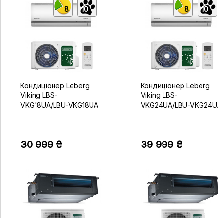
8
10
8
10
Кондиціонер Leberg
Кондиціонер Leberg
Viking LBS-
Viking LBS-
VKG18UA/LBU-VKG18UA
VKG24UA/LBU-VKG24U
30 999 ₴
39 999 ₴