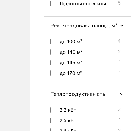
5
Підлогово-стельові
Рекомендована площа, м²
4
до 100 м²
2
до 140 м²
1
до 145 м²
1
до 170 м²
2
до 175 м²
3
Теплопродуктивність
до 20 м²
8
до 25 м²
3
2,2 кВт
6
до 35 м²
1
2,5 кВт
3
до 50 м²
3
2,6 кВт