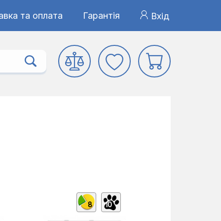
авка та оплата
Гарантія
Вхід
8
10