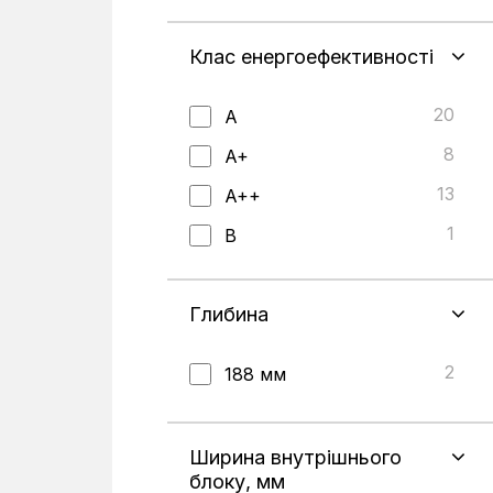
1
17,0 кВт
1
17,2 кВт
Клас енергоефективності
1
17,5 кВт
20
A
8
A+
13
A++
1
B
2
C
Глибина
2
188 мм
Ширина внутрішнього
блоку, мм