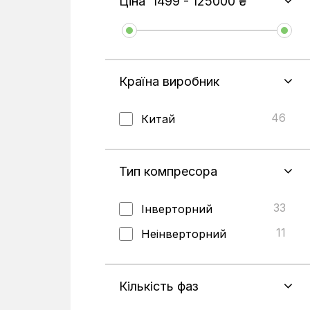
Ціна
1499
-
125000
₴
Країна виробник
46
Китай
Тип компресора
33
Інверторний
11
Неінверторний
Кількість фаз