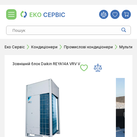
Еко Сервіс
Кондиціонери
Промислові кондиціонери
Мультизо
Зовнішній блок Daikin REYA14A VRV V