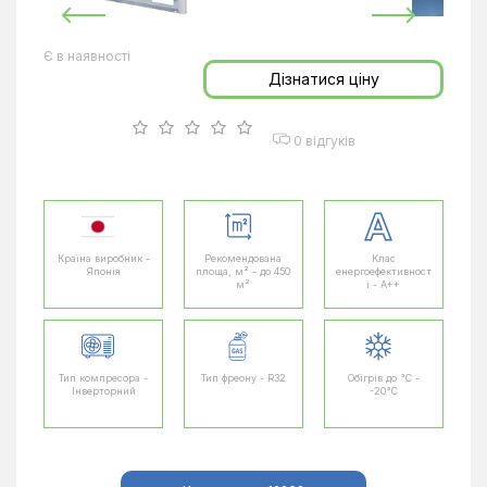
Є в наявності
Дізнатися ціну
0 відгуків
Країна виробник -
Рекомендована
Клас
Японія
площа, м² - до 450
енергоефективност
м²
і - A++
Тип компресора -
Тип фреону - R32
Обігрів до °C -
Інверторний
-20°C