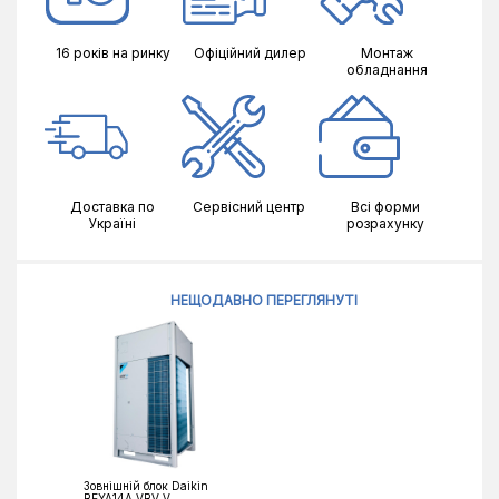
16 років на ринку
Офіційний дилер
Монтаж
обладнання
Доставка по
Сервісний центр
Всі форми
Україні
розрахунку
НЕЩОДАВНО ПЕРЕГЛЯНУТІ
Зовнішній блок Daikin
REYA14A VRV V