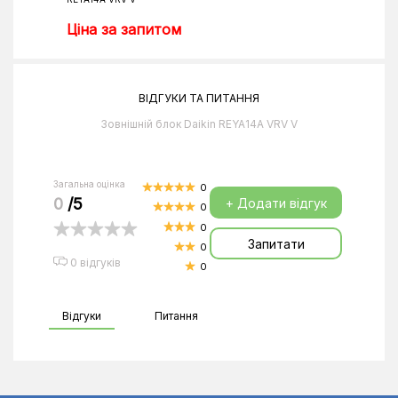
Ціна за запитом
ВІДГУКИ ТА ПИТАННЯ
Зовнішній блок Daikin REYA14A VRV V
Загальна оцінка
0
0
/5
+ Додати відгук
0
0
Запитати
0
0 відгуків
0
Відгуки
Питання