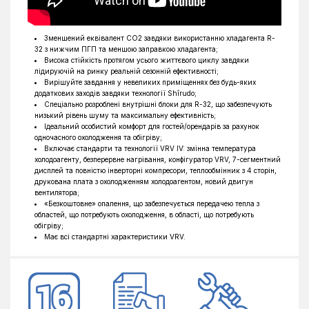
Ширина зовнішнього блоку, мм
1240
Висота зовнішнього блоку, мм
1685
Зменшений еквівалент CO2 завдяки використанню хладагента R-
Глибина зовнішнього блоку, мм
765
32 з нижчим ПГП та меншою заправкою хладагента;
Висока стійкість протягом усього життєвого циклу завдяки
лідируючій на ринку реальній сезонній ефективності;
Вирішуйте завдання у невеликих приміщеннях без будь-яких
додаткових заходів завдяки технології Shîrudo;
Спеціально розроблені внутрішні блоки для R-32, що забезпечують
низький рівень шуму та максимальну ефективність;
Ідеальний особистий комфорт для гостей/орендарів за рахунок
одночасного охолодження та обігріву;
Включає стандарти та технології VRV IV: змінна температура
холодоагенту, безперервне нагрівання, конфігуратор VRV, 7-сегментний
дисплей та повністю інверторні компресори, теплообмінник з 4 сторін,
друкована плата з охолодженням холодоагентом, новий двигун
вентилятора;
«Безкоштовне» опалення, що забезпечується передачею тепла з
областей, що потребують охолодження, в області, що потребують
обігріву;
Має всі стандартні характеристики VRV.