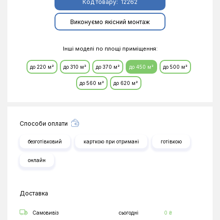
Код товару:
12262
Виконуємо якісний монтаж
Інші моделі по площі приміщення:
до 220 м²
до 310 м²
до 370 м²
до 450 м²
до 500 м²
до 560 м²
до 620 м²
Способи оплати
безготівковий
карткою при отримані
готівкою
онлайн
Доставка
Самовивіз
сьогодні
0 ₴