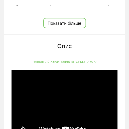
Клас енергоефективності
A++
Колір
Білий
Показати більше
Напруга
380-415 В
Під'єднання труб для газу
22,2 мм
Під'єднання труб для рідини
12,7 мм
Опис
Рівень шуму зовнішнього блоку
58,1 дБ(А)
Теплопродуктивність
45,0 кВт
Зовнішній блок Daikin REYA14A VRV V
Тип компресора
Інверторний
Типорозмір
137 BTU
Фазність
3
Холодопродуктивність
40,0 кВт
Частота
50 Гц
Тип фреону
R32
Обігрів до °C
-20°C