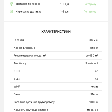
Доставка по Україні
1-3 дня
По тарифу
Кур’єрська доставка
1-3 дня
По тарифу
ХАРАКТЕРИСТИКИ
Гарантія
36 міс.
Країна виробник
Японія
Рекомендована площа, м²
до 450 м²
Тип блоку
Зовнішній
SCOP
4,1
SEER
7,5
Wi-Fi
немає
Вага
314 кг
Загальна довжина трубопроводу
1000 м
Кількість внутрішніх блоків
макс. 64