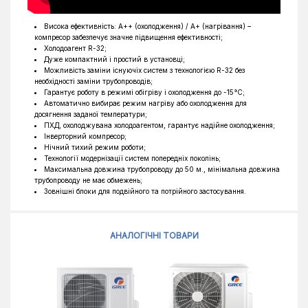
Висока ефективність: A++ (охолодження) / A+ (нагрівання) –
компресор забезпечує значне підвищення ефективності;
Холодоагент R-32;
Дуже компактний і простий в установці;
Можливість заміни існуючіх систем з технологією R-32 без
необхідності заміни трубопроводів;
Гарантує роботу в режимі обігріву і охолодження до -15°C;
Автоматично вибирає режим нагріву або охолодження для
досягнення заданої температури;
ПХД, охолоджувана холодоагентом, гарантує надійне охолодження;
Інверторний компресор;
Нічний тихий режим роботи;
Технології модернізації систем попередніх поколінь;
Максимальна довжина трубопроводу до 50 м., мінімальна довжина
трубопроводу не має обмежень;
Зовнішні блоки для подвійного та потрійного застосування.
АНАЛОГІЧНІ ТОВАРИ