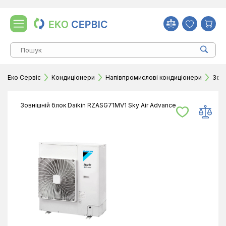
Еко Сервіс
Кондиціонери
Напівпромислові кондиціонери
Зовн
Зовнішній блок Daikin RZASG71MV1 Sky Air Advance