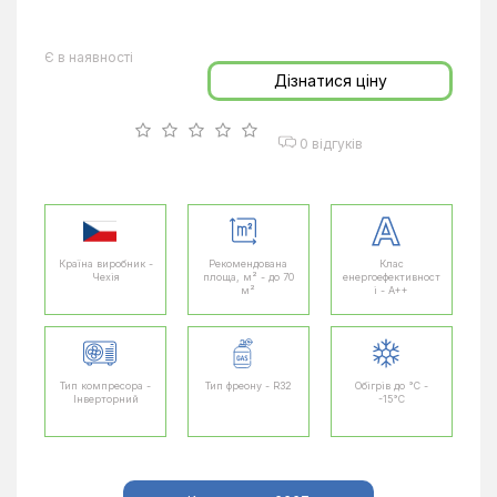
Є в наявності
Дізнатися ціну
0 відгуків
Країна виробник -
Рекомендована
Клас
Чехія
площа, м² - до 70
енергоефективност
м²
і - A++
Тип компресора -
Тип фреону - R32
Обігрів до °C -
Інверторний
-15°C