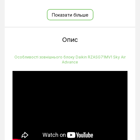
Перепад висот
30 м
Показати більше
Рівень шуму зовнішнього блоку
47 дБ(А)
Теплопродуктивність
7,5 кВт
Тип компресора
Інверторний
Опис
Холодопродуктивність
6,8 кВт
Частота
50 Гц
Особливості зовнішнього блоку Daikin RZASG71MV1 Sky Air
Advance
Кількість фаз
1
Тип фреону
R32
Обігрів до °C
-15°C
Ширина зовнішнього блоку, мм
770
Висота зовнішнього блоку, мм
900
Глибина зовнішнього блоку, мм
320