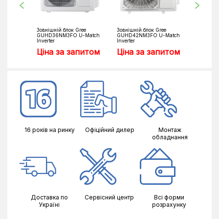
Зовнішній блок Gree
Зовнішній блок Gree
Зовнішні
GUHD36NM3FO U-Match
GUHD42NM3FO U-Match
GUHD48
Inverter
Inverter
Inverter
Ціна за запитом
Ціна за запитом
Ціна 
16 років на ринку
Офіційний дилер
Монтаж
обладнання
Доставка по
Сервісний центр
Всі форми
Україні
розрахунку