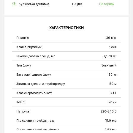
Кур’єрська доставка
1-3 дня
По тарифу
ХАРАКТЕРИСТИКИ
Гарантія
36 міс.
Країна виробник
Чехія
Рекомендована площа, м²
до 70 м²
Тип блоку
Зовнішній
Вага зовнішнього блоку
60 кг
Загальна довжина трубопроводу
50 м
Клас енергоефективності
A++
Колір
Білий
Напруга
220-240 В
Під'єднання труб для газу
15,9 мм
Під'єднання труб для рідини
9,52 мм