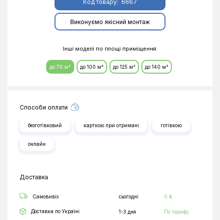
Код товару:
6667
Виконуємо якісний монтаж
Інші моделі по площі приміщення:
до 70 м²
до 100 м²
до 125 м²
до 140 м²
Способи оплати
безготівковий
карткою при отримані
готівкою
онлайн
Доставка
Самовивіз
сьогодні
0 ₴
Доставка по Україні
1-3 дня
По тарифу