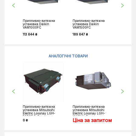
Припливно-витяжна
Припливно-витяжна
Приплив
установка Daikin
установка Daikin
установк
VAM1000FC
VAM1500FC
VAM150
Ціна 
113 644 ₴
189 647 ₴
АНАЛОГІЧНІ ТОВАРИ
Припливно-витяжна
Припливно-витяжна
Приплив
установка Mitsubishi
установка Mitsubishi
установк
Electric Lossnay LGH-
Electric Lossnay LGH-
VTC 300
50RSDC-E
100RVX-E
Ціна за запитом
0 ₴
203 765 