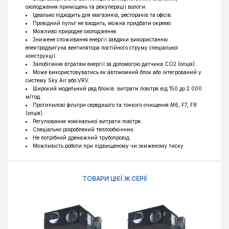
охолодження приміщень та рекуперації вологи.
Ідеально підходить для магазинів, ресторанів та офісів.
Провідний пульт не входить, можна придбати окремо.
Можливо природне охолодження.
Знижене споживання енергії завдяки використанню
електродвигуна вентилятора постійного струму спеціальної
конструкції.
Запобігання втратам енергії за допомогою датчика CO2 (опція).
Може використовуватись як автономний блок або інтегрований у
систему Sky Air або VRV.
Широкий модельний ряд блоків: витрати повітря від 150 до 2 000
м/год.
Протипилові фільтри середнього та тонкого очищення M6, F7, F8
(опція).
Регулювання номінальної витрати повітря.
Спеціально розроблений теплообмінник.
Не потрібний дренажний трубопровід.
Можливість роботи при підвищеному чи зниженому тиску.
ТОВАРИ ЦІЄЇ Ж СЕРІЇ