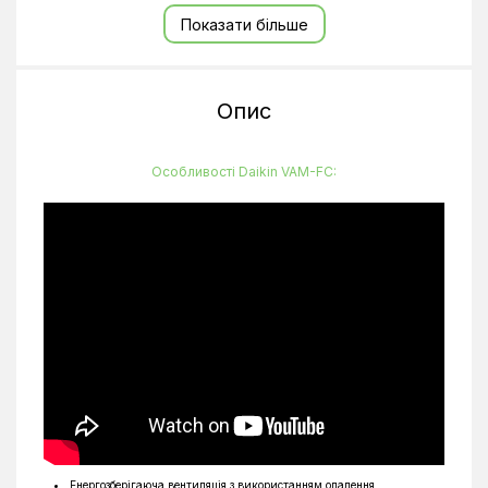
Показати більше
Висота
726 мм
Ширина
1510 мм
Опис
Особливості Daikin VAM-FC:
Енергозберігаюча вентиляція з використанням опалення,