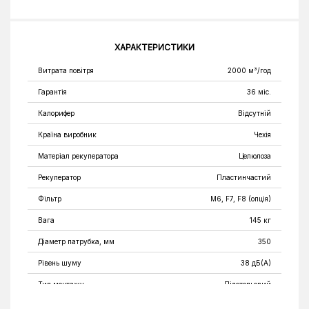
ХАРАКТЕРИСТИКИ
Витрата повітря
2000 м³/год
Гарантія
36 міс.
Калорифер
Відсутній
Країна виробник
Чехія
Матеріал рекуператора
Целюлоза
Рекуператор
Пластинчастий
Фільтр
M6, F7, F8 (опція)
Вага
145 кг
Діаметр патрубка, мм
350
Рівень шуму
38 дБ(А)
Тип монтажу
Підстельовий
Глибина
1160 мм