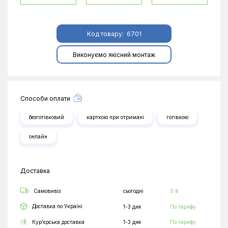
Код товару:
6701
Виконуємо якісний монтаж
Способи оплати
безготівковий
карткою при отримані
готівкою
онлайн
Доставка
Самовивіз
сьогодні
0 ₴
Доставка по Україні
1-3 дня
По тарифу
Кур’єрська доставка
1-3 дня
По тарифу