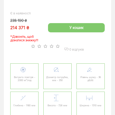
Є в наявності
238 190 ₴
214 371 ₴
У кошик
*Дзвоніть, щоб
дізнатися знижку!!!
0 відгуків
Витрата повітря -
Діаметр патрубка,
Рівень шуму - 38
2000 м³/год
мм - 350
дБ(А)
Глибина - 1160 мм
Висота - 726 мм
Ширина - 1510 мм