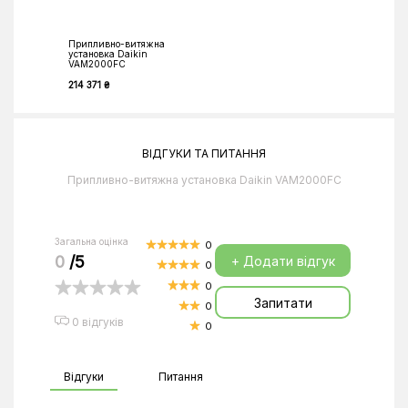
Припливно-витяжна
установка Daikin
VAM2000FC
214 371 ₴
ВІДГУКИ ТА ПИТАННЯ
Припливно-витяжна установка Daikin VAM2000FC
Загальна оцінка
0
0
/5
+ Додати відгук
0
0
Запитати
0
0 відгуків
0
Відгуки
Питання