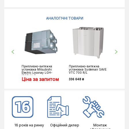
АНАЛОГІЧНІ ТОВАРИ
Припливно-витяжна
Припливно-витяжна
Приплив
установка Mitsubishi
установка Systemair SAVE
установк
Electric Lossnay LGH-
VTC 700 R/L
VKM50G
150RVX-E
Ціна за запитом
336 648 ₴
277 245 
16 років на ринку
Офіційний дилер
Монтаж