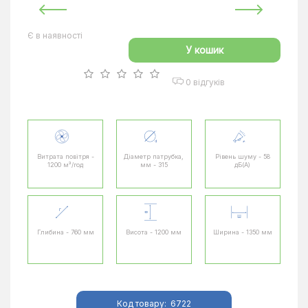
Є в наявності
У кошик
0 відгуків
Витрата повітря -
Діаметр патрубка,
Рівень шуму - 58
1200 м³/год
мм - 315
дБ(А)
Глибина - 760 мм
Висота - 1200 мм
Ширина - 1350 мм
Код товару:
6722