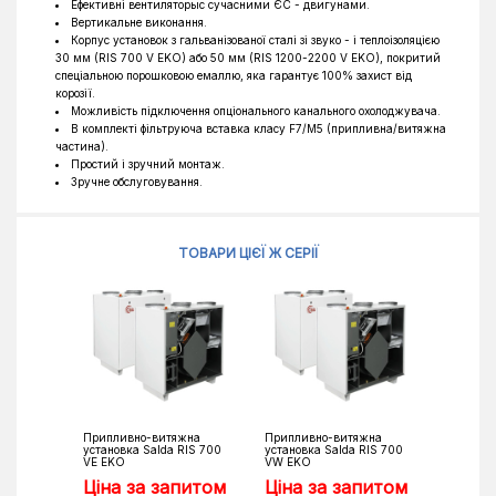
Ефективні вентиляторыс сучасними ЄС - двигунами.
Вертикальне виконання.
Корпус установок з гальванізованої сталі зі звуко - і теплоізоляцією
30 мм (RIS 700 V EKO) або 50 мм (RIS 1200-2200 V EKO), покритий
спеціальною порошковою емаллю, яка гарантує 100% захист від
корозії.
Можливість підключення опціонального канального охолоджувача.
В комплекті фільтруюча вставка класу F7/М5 (припливна/витяжна
частина).
Простий і зручний монтаж.
Зручне обслуговування.
ТОВАРИ ЦІЄЇ Ж СЕРІЇ
Припливно-витяжна
Припливно-витяжна
установка Salda RIS 700
установка Salda RIS 700
VE EKO
VW EKO
Ціна за запитом
Ціна за запитом