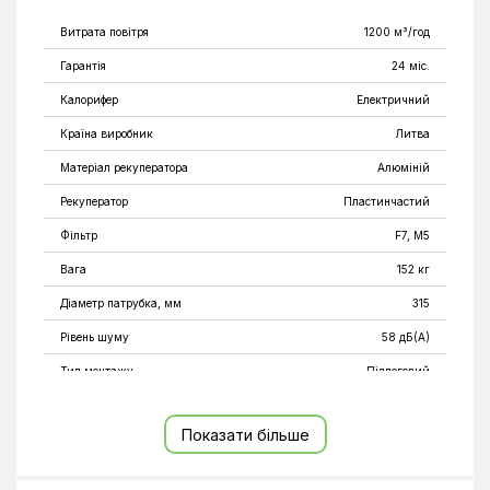
Витрата повітря
1200 м³/год
Гарантія
24 міс.
Калорифер
Електричний
Країна виробник
Литва
Матеріал рекуператора
Алюміній
Рекуператор
Пластинчастий
Фільтр
F7, M5
Вага
152 кг
Діаметр патрубка, мм
315
Рівень шуму
58 дБ(А)
Тип монтажу
Підлоговий
Глибина
760 мм
Показати більше
Висота
1200 мм
Ширина
1350 мм