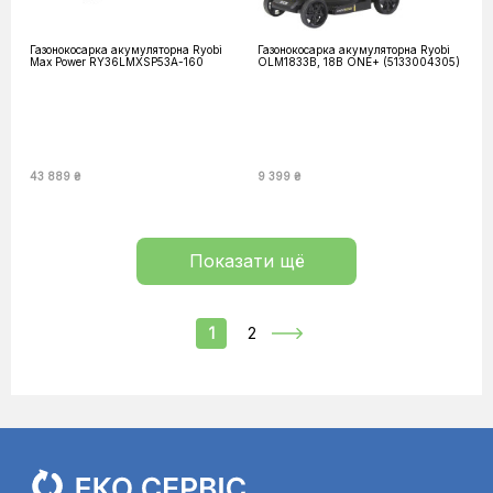
Газонокосарка акумуляторна Ryobi
Газонокосарка акумуляторна Ryobi
Max Power RY36LMXSP53A-160
OLM1833B, 18В ONE+ (5133004305)
43 889 ₴
9 399 ₴
Показати щё
1
2