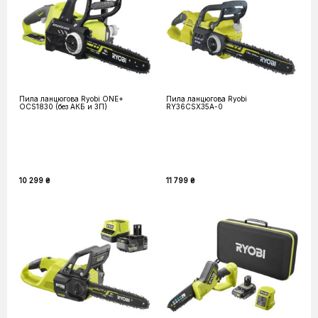
Пила ланцюгова Ryobi ONE+
Пила ланцюгова Ryobi
OCS1830 (без АКБ и ЗП)
RY36CSX35A-0
10 299 ₴
11 799 ₴