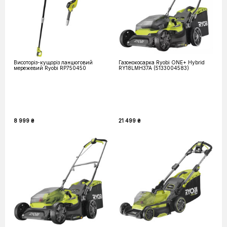
Висоторіз-кущоріз ланцюговий
Газонокосарка Ryobi ONE+ Hybrid
мережевий Ryobi RP750450
RY18LMH37A (5133004583)
8 999 ₴
21 499 ₴