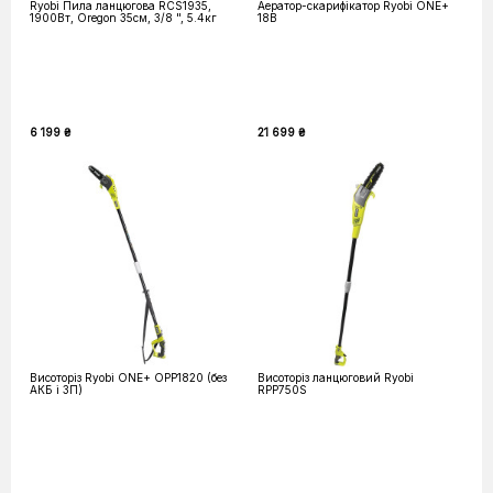
Ryobi Пила ланцюгова RCS1935,
Аератор-скарифікатор Ryobi ONE+
1900Вт, Oregon 35см, 3/8 ", 5.4кг
18В
6 199 ₴
21 699 ₴
Висоторіз Ryobi ONE+ OPP1820 (без
Висоторіз ланцюговий Ryobi
АКБ і ЗП)
RPP750S