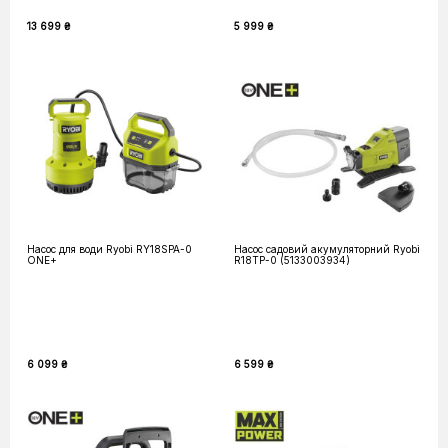
13 699 ₴
5 999 ₴
Насос для води Ryobi RY18SPA-0
Насос садовий акумуляторний Ryobi
ONE+
R18TP-0 (5133003934)
6 099 ₴
6 599 ₴