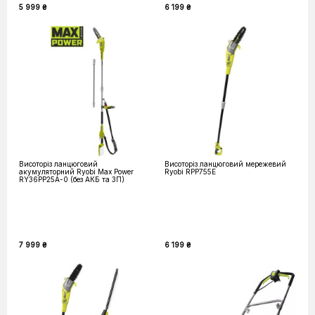
5 999 ₴
6 199 ₴
Висоторіз ланцюговий
Висоторіз ланцюговий мережевий
акумуляторний Ryobi Max Power
Ryobi RPP755E
RY36PP25A-0 (без АКБ та ЗП)
7 999 ₴
6 199 ₴