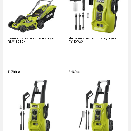
Газонокосарка електрична Ryobi
Мінімийка високого тиску Ryobi
RLM18E40H
RY110PWA
11 799 ₴
6 149 ₴