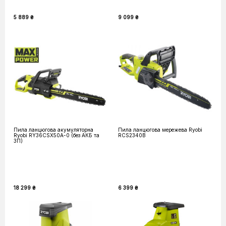
5 889 ₴
9 099 ₴
Пила ланцюгова акумуляторна
Пила ланцюгова мережева Ryobi
Ryobi RY36CSX50A-0 (без АКБ та
RCS2340B
ЗП)
18 299 ₴
6 399 ₴