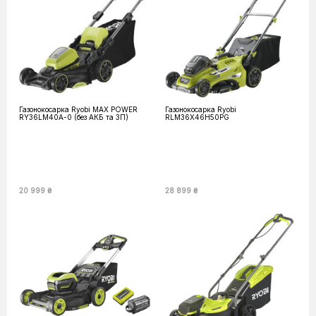
Газонокосарка Ryobi MAX POWER
Газонокосарка Ryobi
RY36LM40A-0 (без АКБ та ЗП)
RLM36X46H50PG
20 999 ₴
28 899 ₴