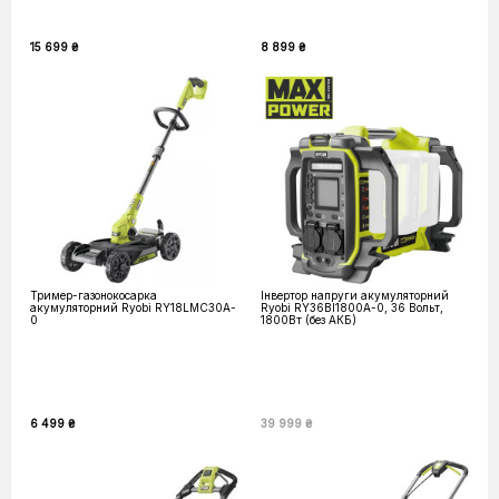
15 699 ₴
8 899 ₴
Тример-газонокосарка
Інвертор напруги акумуляторний
акумуляторний Ryobi RY18LMC30A-
Ryobi RY36BI1800A-0, 36 Вольт,
0
1800Вт (без АКБ)
6 499 ₴
39 999 ₴