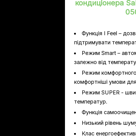
кондиціонера Sa
05
ння/нагрів)
Функція I Feel – доз
підтримувати температ
Режим Smart – авт
залежно від температу
Режим комфортного
комфортніші умови для
Режим SUPER - шви
температур.
Функція самоочищен
Низький рівень шум
Клас енергоефектив