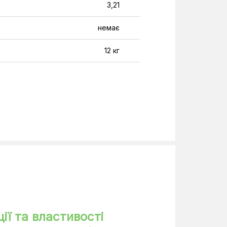
3,21
немає
12 кг
36 кг
1050 м³/год
15 м
A
Білий
220-240 В
5 м
ії та властивості