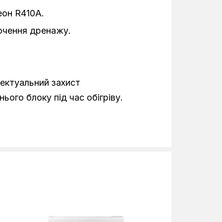
934
он R410A.
325
ючення дренажу.
244
R410A
електуальний захист
-7°C
ього блоку під час обігріву.
760
545
255