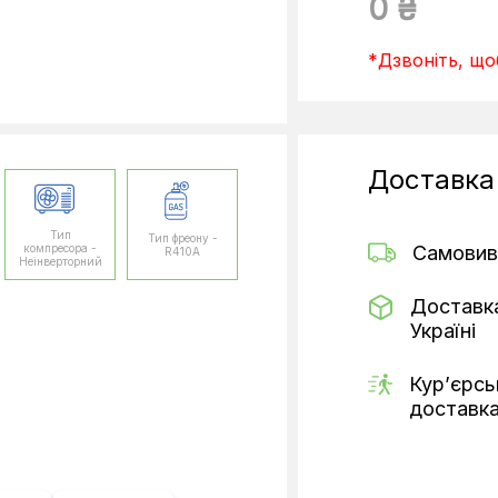
0 ₴
*Дзвоніть, щоб
Доставка
Тип
Тип фреону -
компресора -
Самовив
R410A
Неінверторний
Доставк
Україні
Кур’єрсь
доставк