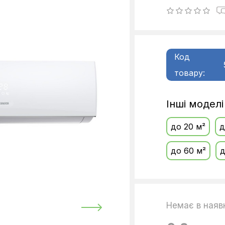
Код
товару:
Інші модел
до 20 м²
д
до 60 м²
д
Немає в наяв