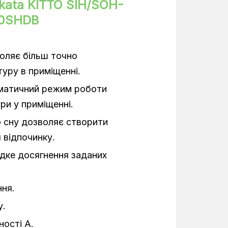
kata KITTO SIH/SOH-
31-39 дБ(А)
0SHDB
58 дБ(А)
1,55/1,44 кВт
воляє більш точно
уру в приміщенні.
5,2 кВт
оматичний режим роботи
Настінні
ри у приміщенні.
Неінверторний
 сну дозволяє створити
 відпочинку.
18 BTU
дке досягнення заданих
1
ня.
5,2 кВт
у.
50 Гц
ності А.