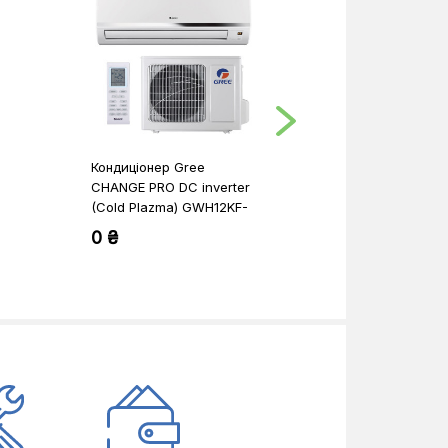
Кондиціонер Gree
Кондиціонер D
CHANGE PRO DC inverter
SENSIRA
(Cold Plazma) GWH12KF-
FTXB25C/RXB
K3DNA5G
0 ₴
0 ₴