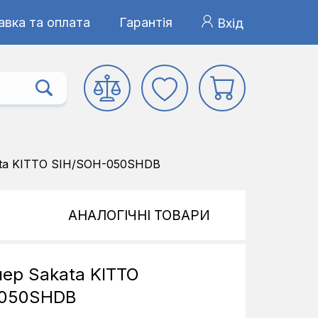
авка та оплата
Гарантія
Вхід
ata KITTO SIH/SOH-050SHDB
АНАЛОГІЧНІ ТОВАРИ
нер Sakata KITTO
-050SHDB