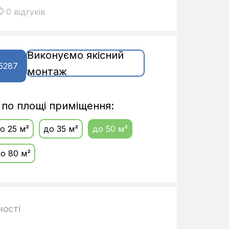
0 відгуків
Виконуємо якісний
5287
монтаж
і по площі приміщення:
о 25 м²
до 35 м²
до 50 м²
о 80 м²
ності