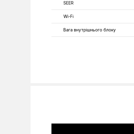
SEER
Wi-Fi
Вага внутрішнього блоку
Вага зовнішнього блоку
Витрата повітря внутрішнього б
Загальна довжина трубопроводу
Клас енергоефективності
Колір
Напруга
Перепад висот