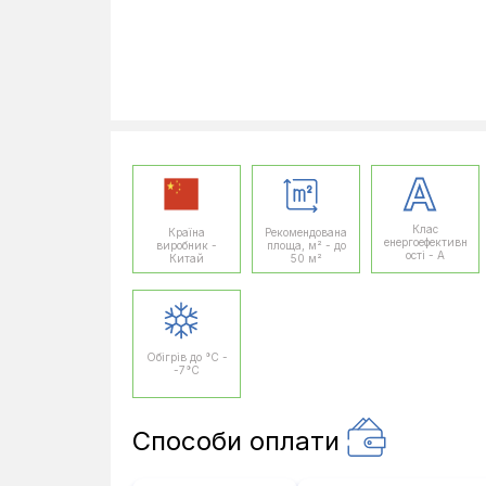
Клас
Країна
Рекомендована
енергоефективн
виробник -
площа, м² - до
ості - A
Китай
50 м²
Обігрів до °C -
-7°C
Способи оплати