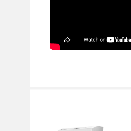
Ширина внутрішнього блоку, мм
Висота внутрішнього блоку, мм
Глибина внутрішнього блоку, мм
Тип фреону
Обігрів до °C
Ширина зовнішнього блоку, мм
Висота зовнішнього блоку, мм
Глибина зовнішнього блоку, мм