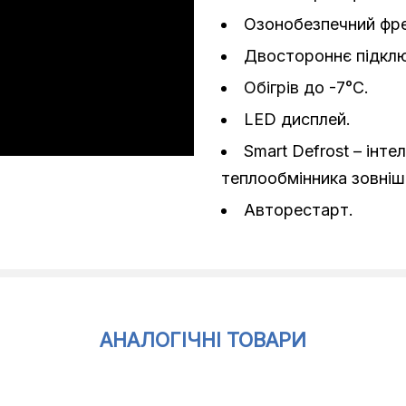
Озонобезпечний фре
Двостороннє підкл
Обігрів до -7°C.
LED дисплей.
Smart Defrost – інт
теплообмінника зовнішн
Авторестарт.
АНАЛОГІЧНІ ТОВАРИ