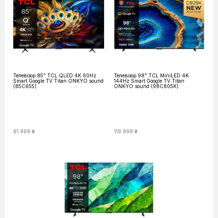
Телевізор 85" TCL QLED 4K 60Hz
Телевізор 98" TCL MiniLED 4K
Smart Google TV Titan ONKYO sound
144Hz Smart Google TV Titan
(85C655)
ONKYO sound (98C805K)
61 999 ₴
119 999 ₴