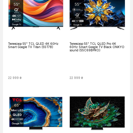
Телевізор 55" TCL QLED 4K 60Hz
Телевізор 55" TCL QLED Pro 4K
Smart Google TV Titan (55T7B)
60Hz Smart Google TV Black ONKYO
sound (55C69BPRO)
22 999 ₴
22 999 ₴