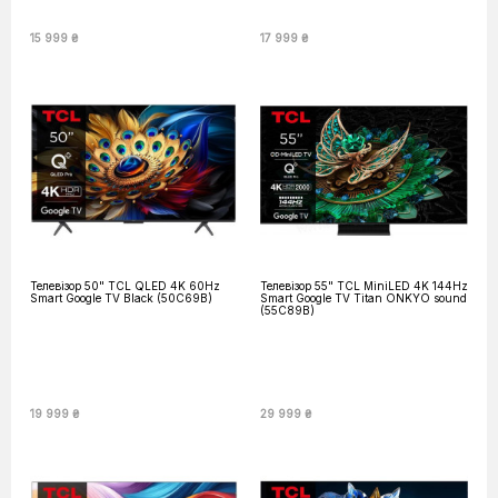
15 999 ₴
17 999 ₴
Телевізор 50" TCL QLED 4K 60Hz
Телевізор 55" TCL MiniLED 4K 144Hz
Smart Google TV Black (50C69B)
Smart Google TV Titan ONKYO sound
(55C89B)
19 999 ₴
29 999 ₴